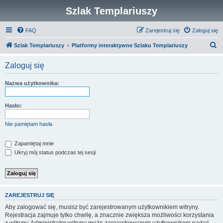
Szlak Templariuszy
FAQ
Zarejestruj się
Zaloguj się
S
Szlak Templariuszy
Platformy interaktywne Szlaku Templariuszy
z
Zaloguj się
u
k
Nazwa użytkownika:
a
j
Hasło:
Nie pamiętam hasła
Zapamiętaj mnie
Ukryj mój status podczas tej sesji
ZAREJESTRUJ SIĘ
Aby zalogować się, musisz być zarejestrowanym użytkownikiem witryny.
Rejestracja zajmuje tylko chwilę, a znacznie zwiększa możliwości korzystania
z witryny. Administrator witryny może zarejestrowanym użytkownikom nadać