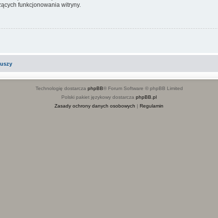
ących funkcjonowania witryny.
iuszy
Technologię dostarcza
phpBB
® Forum Software © phpBB Limited
Polski pakiet językowy dostarcza
phpBB.pl
Zasady ochrony danych osobowych
|
Regulamin