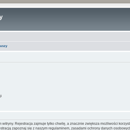
y
iuszy
ji
itryny. Rejestracja zajmuje tylko chwilę, a znacznie zwiększa możliwości korzyst
stracją zapoznaj się z naszym regulaminem, zasadami ochrony danych osobowych