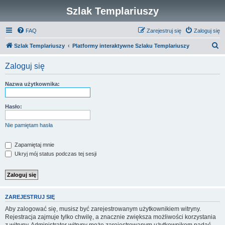
Szlak Templariuszy
FAQ
Zarejestruj się
Zaloguj się
S
Szlak Templariuszy
Platformy interaktywne Szlaku Templariuszy
z
Zaloguj się
u
k
Nazwa użytkownika:
a
j
Hasło:
Nie pamiętam hasła
Zapamiętaj mnie
Ukryj mój status podczas tej sesji
ZAREJESTRUJ SIĘ
Aby zalogować się, musisz być zarejestrowanym użytkownikiem witryny.
Rejestracja zajmuje tylko chwilę, a znacznie zwiększa możliwości korzystania
z witryny. Administrator witryny może zarejestrowanym użytkownikom nadać