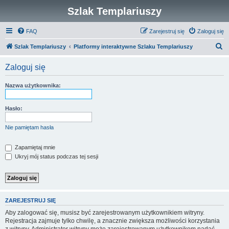
Szlak Templariuszy
FAQ
Zarejestruj się
Zaloguj się
S
Szlak Templariuszy
Platformy interaktywne Szlaku Templariuszy
z
Zaloguj się
u
k
Nazwa użytkownika:
a
j
Hasło:
Nie pamiętam hasła
Zapamiętaj mnie
Ukryj mój status podczas tej sesji
ZAREJESTRUJ SIĘ
Aby zalogować się, musisz być zarejestrowanym użytkownikiem witryny.
Rejestracja zajmuje tylko chwilę, a znacznie zwiększa możliwości korzystania
z witryny. Administrator witryny może zarejestrowanym użytkownikom nadać