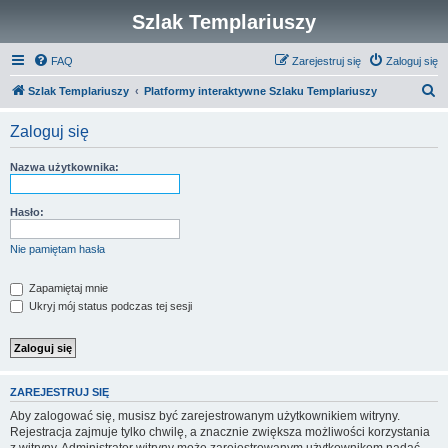
Szlak Templariuszy
FAQ
Zarejestruj się
Zaloguj się
S
Szlak Templariuszy
Platformy interaktywne Szlaku Templariuszy
z
Zaloguj się
u
k
Nazwa użytkownika:
a
j
Hasło:
Nie pamiętam hasła
Zapamiętaj mnie
Ukryj mój status podczas tej sesji
ZAREJESTRUJ SIĘ
Aby zalogować się, musisz być zarejestrowanym użytkownikiem witryny.
Rejestracja zajmuje tylko chwilę, a znacznie zwiększa możliwości korzystania
z witryny. Administrator witryny może zarejestrowanym użytkownikom nadać