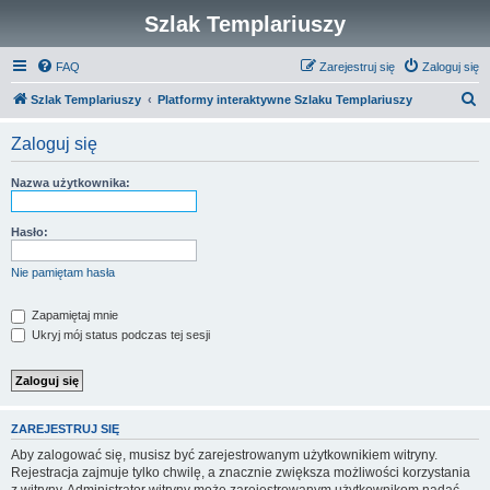
Szlak Templariuszy
FAQ
Zarejestruj się
Zaloguj się
S
Szlak Templariuszy
Platformy interaktywne Szlaku Templariuszy
z
Zaloguj się
u
k
Nazwa użytkownika:
a
j
Hasło:
Nie pamiętam hasła
Zapamiętaj mnie
Ukryj mój status podczas tej sesji
ZAREJESTRUJ SIĘ
Aby zalogować się, musisz być zarejestrowanym użytkownikiem witryny.
Rejestracja zajmuje tylko chwilę, a znacznie zwiększa możliwości korzystania
z witryny. Administrator witryny może zarejestrowanym użytkownikom nadać