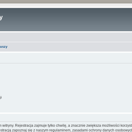
y
iuszy
ji
itryny. Rejestracja zajmuje tylko chwilę, a znacznie zwiększa możliwości korzyst
stracją zapoznaj się z naszym regulaminem, zasadami ochrony danych osobowych