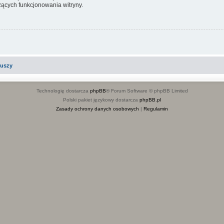
ących funkcjonowania witryny.
iuszy
Technologię dostarcza
phpBB
® Forum Software © phpBB Limited
Polski pakiet językowy dostarcza
phpBB.pl
Zasady ochrony danych osobowych
|
Regulamin