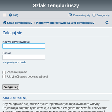
Szlak Templariuszy
FAQ
Zarejestruj się
Zaloguj się
S
Szlak Templariuszy
Platformy interaktywne Szlaku Templariuszy
z
Zaloguj się
u
k
Nazwa użytkownika:
a
j
Hasło:
Nie pamiętam hasła
Zapamiętaj mnie
Ukryj mój status podczas tej sesji
ZAREJESTRUJ SIĘ
Aby zalogować się, musisz być zarejestrowanym użytkownikiem witryny.
Rejestracja zajmuje tylko chwilę, a znacznie zwiększa możliwości korzystania
z witryny. Administrator witryny może zarejestrowanym użytkownikom nadać