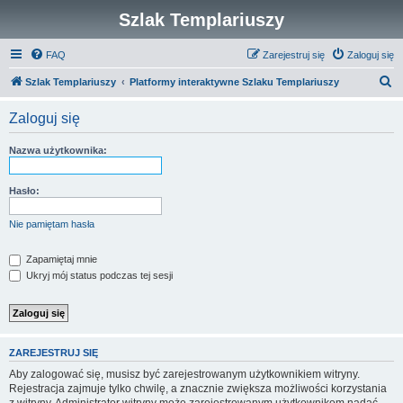
Szlak Templariuszy
FAQ
Zarejestruj się
Zaloguj się
S
Szlak Templariuszy
Platformy interaktywne Szlaku Templariuszy
z
Zaloguj się
u
k
Nazwa użytkownika:
a
j
Hasło:
Nie pamiętam hasła
Zapamiętaj mnie
Ukryj mój status podczas tej sesji
ZAREJESTRUJ SIĘ
Aby zalogować się, musisz być zarejestrowanym użytkownikiem witryny.
Rejestracja zajmuje tylko chwilę, a znacznie zwiększa możliwości korzystania
z witryny. Administrator witryny może zarejestrowanym użytkownikom nadać