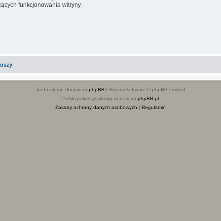
ących funkcjonowania witryny.
iuszy
Technologię dostarcza
phpBB
® Forum Software © phpBB Limited
Polski pakiet językowy dostarcza
phpBB.pl
Zasady ochrony danych osobowych
|
Regulamin