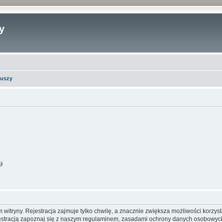
y
iuszy
ji
itryny. Rejestracja zajmuje tylko chwilę, a znacznie zwiększa możliwości korzyst
stracją zapoznaj się z naszym regulaminem, zasadami ochrony danych osobowych