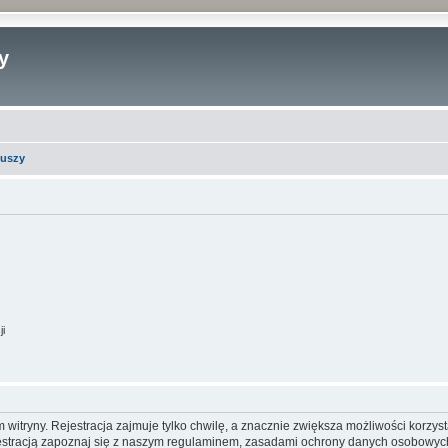
y
iuszy
ji
itryny. Rejestracja zajmuje tylko chwilę, a znacznie zwiększa możliwości korzyst
stracją zapoznaj się z naszym regulaminem, zasadami ochrony danych osobowych