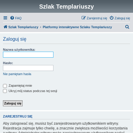
Szlak Templariuszy
FAQ
Zarejestruj się
Zaloguj się
S
Szlak Templariuszy
Platformy interaktywne Szlaku Templariuszy
z
Zaloguj się
u
k
Nazwa użytkownika:
a
j
Hasło:
Nie pamiętam hasła
Zapamiętaj mnie
Ukryj mój status podczas tej sesji
ZAREJESTRUJ SIĘ
Aby zalogować się, musisz być zarejestrowanym użytkownikiem witryny.
Rejestracja zajmuje tylko chwilę, a znacznie zwiększa możliwości korzystania
z witryny. Administrator witryny może zarejestrowanym użytkownikom nadać