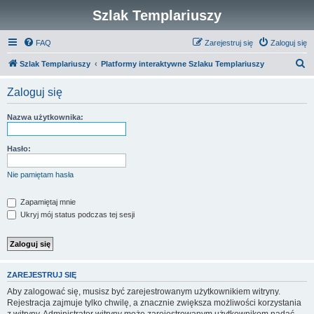
Szlak Templariuszy
FAQ
Zarejestruj się
Zaloguj się
S
Szlak Templariuszy
Platformy interaktywne Szlaku Templariuszy
z
Zaloguj się
u
k
Nazwa użytkownika:
a
j
Hasło:
Nie pamiętam hasła
Zapamiętaj mnie
Ukryj mój status podczas tej sesji
ZAREJESTRUJ SIĘ
Aby zalogować się, musisz być zarejestrowanym użytkownikiem witryny.
Rejestracja zajmuje tylko chwilę, a znacznie zwiększa możliwości korzystania
z witryny. Administrator witryny może zarejestrowanym użytkownikom nadać