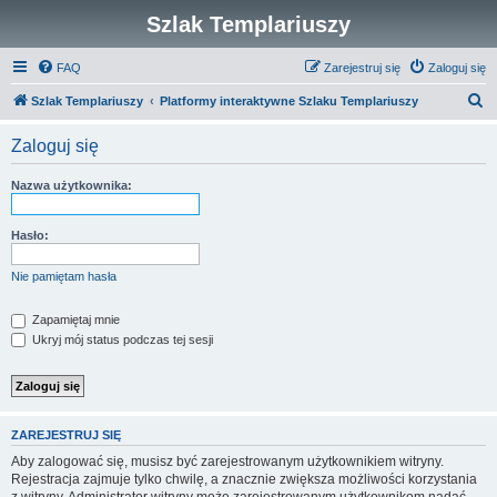
Szlak Templariuszy
FAQ
Zarejestruj się
Zaloguj się
S
Szlak Templariuszy
Platformy interaktywne Szlaku Templariuszy
z
Zaloguj się
u
k
Nazwa użytkownika:
a
j
Hasło:
Nie pamiętam hasła
Zapamiętaj mnie
Ukryj mój status podczas tej sesji
ZAREJESTRUJ SIĘ
Aby zalogować się, musisz być zarejestrowanym użytkownikiem witryny.
Rejestracja zajmuje tylko chwilę, a znacznie zwiększa możliwości korzystania
z witryny. Administrator witryny może zarejestrowanym użytkownikom nadać