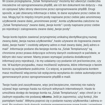
W czasie przeglądania „Szlak Templariuszy” możemy też utworzyć ciasteczka
niezależne od oprogramowania phpBB, ale ich ten dokument nie dotyczy – ma
on opisywać tylko strony stworzone przez oprogramowanie phpBB. Drugi
sposób, w jaki zbieramy informacje o tobie, to dane wysyłane przez ciebie do
nas. Mogą być to między innymi posty napisane przez ciebie jako anonimowy
użytkownik zwane dalej „anonimowe posty”, konta użytkownika założone na
„Szlak Templariuszy” zwane dalej „twoje konto” i posty napisane przez ciebie
po rejestracji i zalogowaniu zwane dalej „twoje posty”.
Twoje konto będzie zawierać przynajmniej unikalną identyfikacyjną nazwę
zwaną dalej „twoja nazwa użytkownika”, hasło używane do logowania zwane
dalej „twoje hasło” i osobisty aktywny adres e-mail zwany dalej „twój adres e-
mail”. Informacje podane dla twojego konta na „Szlak Templariuszy” są
chronione przez prawa dotyczące ochrony danych osobowych w państwie, w
którym stoi nasz serwer. Mamy prawo wymagać podania dodatkowych
informacji przy rejestracji, i to my ustalamy czy podanie ich jest konieczne, czy
nie. W każdym przypadku, masz możliwość wybrania, które informacje o twoim
koncie są wyświetlane publicznie. Co więcej, w panelu zarządzania kontem
masz możliwość włączenia lub wyłączenia wysyłania do ciebie automatycznie
generowanych przez oprogramowanie phpBB e-maili.
Twoje hasło jest zaszyfrowane, więc jest bezpieczne, niemniej nie należy
używać tego samego hasła na różnych witrynach internetowych. Hasło to
umożliwia dostęp do twojego konta na „Szlak Templariuszy”, więc chroń je i w
żadnym wypadku nie podawaj
nikomu
. Jeśli je zapomnisz, użyj funkcji „Nie
pamiętam hasła”. Witryna poprosi cię o podanie nazwy użytkownika i adresu e-
mail. Po podaniu tych danych zostanie wygenerowane nowe hasło i przesłane