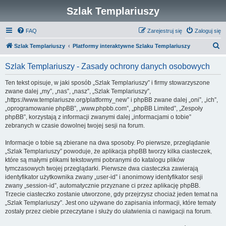
Szlak Templariuszy
FAQ
Zarejestruj się
Zaloguj się
S
Szlak Templariuszy
Platformy interaktywne Szlaku Templariuszy
z
Szlak Templariuszy - Zasady ochrony danych osobowych
u
k
Ten tekst opisuje, w jaki sposób „Szlak Templariuszy” i firmy stowarzyszone
zwane dalej „my”, „nas”, „nasz”, „Szlak Templariuszy”,
a
„https://www.templariusze.org/platformy_new” i phpBB zwane dalej „oni”, „ich”,
j
„oprogramowanie phpBB”, „www.phpbb.com”, „phpBB Limited”, „Zespoły
phpBB”, korzystają z informacji zwanymi dalej „informacjami o tobie”
zebranych w czasie dowolnej twojej sesji na forum.
Informacje o tobie są zbierane na dwa sposoby. Po pierwsze, przeglądanie
„Szlak Templariuszy” powoduje, że aplikacja phpBB tworzy kilka ciasteczek,
które są małymi plikami tekstowymi pobranymi do katalogu plików
tymczasowych twojej przeglądarki. Pierwsze dwa ciasteczka zawierają
identyfikator użytkownika zwany „user-id” i anonimowy identyfikator sesji
zwany „session-id”, automatycznie przyznane ci przez aplikację phpBB.
Trzecie ciasteczko zostanie utworzone, gdy przejrzysz chociaż jeden temat na
„Szlak Templariuszy”. Jest ono używane do zapisania informacji, które tematy
zostały przez ciebie przeczytane i służy do ułatwienia ci nawigacji na forum.