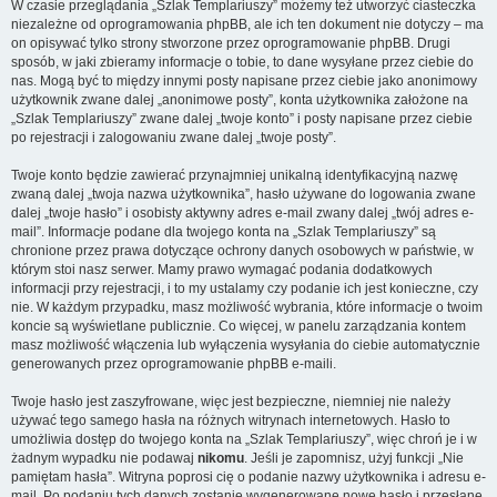
W czasie przeglądania „Szlak Templariuszy” możemy też utworzyć ciasteczka
niezależne od oprogramowania phpBB, ale ich ten dokument nie dotyczy – ma
on opisywać tylko strony stworzone przez oprogramowanie phpBB. Drugi
sposób, w jaki zbieramy informacje o tobie, to dane wysyłane przez ciebie do
nas. Mogą być to między innymi posty napisane przez ciebie jako anonimowy
użytkownik zwane dalej „anonimowe posty”, konta użytkownika założone na
„Szlak Templariuszy” zwane dalej „twoje konto” i posty napisane przez ciebie
po rejestracji i zalogowaniu zwane dalej „twoje posty”.
Twoje konto będzie zawierać przynajmniej unikalną identyfikacyjną nazwę
zwaną dalej „twoja nazwa użytkownika”, hasło używane do logowania zwane
dalej „twoje hasło” i osobisty aktywny adres e-mail zwany dalej „twój adres e-
mail”. Informacje podane dla twojego konta na „Szlak Templariuszy” są
chronione przez prawa dotyczące ochrony danych osobowych w państwie, w
którym stoi nasz serwer. Mamy prawo wymagać podania dodatkowych
informacji przy rejestracji, i to my ustalamy czy podanie ich jest konieczne, czy
nie. W każdym przypadku, masz możliwość wybrania, które informacje o twoim
koncie są wyświetlane publicznie. Co więcej, w panelu zarządzania kontem
masz możliwość włączenia lub wyłączenia wysyłania do ciebie automatycznie
generowanych przez oprogramowanie phpBB e-maili.
Twoje hasło jest zaszyfrowane, więc jest bezpieczne, niemniej nie należy
używać tego samego hasła na różnych witrynach internetowych. Hasło to
umożliwia dostęp do twojego konta na „Szlak Templariuszy”, więc chroń je i w
żadnym wypadku nie podawaj
nikomu
. Jeśli je zapomnisz, użyj funkcji „Nie
pamiętam hasła”. Witryna poprosi cię o podanie nazwy użytkownika i adresu e-
mail. Po podaniu tych danych zostanie wygenerowane nowe hasło i przesłane