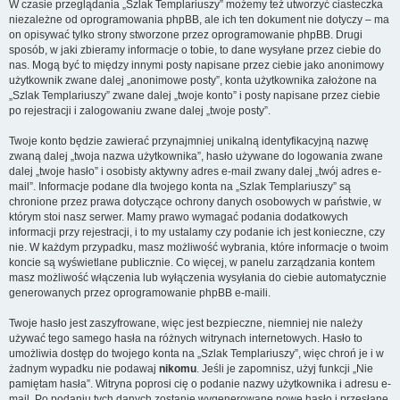
W czasie przeglądania „Szlak Templariuszy” możemy też utworzyć ciasteczka
niezależne od oprogramowania phpBB, ale ich ten dokument nie dotyczy – ma
on opisywać tylko strony stworzone przez oprogramowanie phpBB. Drugi
sposób, w jaki zbieramy informacje o tobie, to dane wysyłane przez ciebie do
nas. Mogą być to między innymi posty napisane przez ciebie jako anonimowy
użytkownik zwane dalej „anonimowe posty”, konta użytkownika założone na
„Szlak Templariuszy” zwane dalej „twoje konto” i posty napisane przez ciebie
po rejestracji i zalogowaniu zwane dalej „twoje posty”.
Twoje konto będzie zawierać przynajmniej unikalną identyfikacyjną nazwę
zwaną dalej „twoja nazwa użytkownika”, hasło używane do logowania zwane
dalej „twoje hasło” i osobisty aktywny adres e-mail zwany dalej „twój adres e-
mail”. Informacje podane dla twojego konta na „Szlak Templariuszy” są
chronione przez prawa dotyczące ochrony danych osobowych w państwie, w
którym stoi nasz serwer. Mamy prawo wymagać podania dodatkowych
informacji przy rejestracji, i to my ustalamy czy podanie ich jest konieczne, czy
nie. W każdym przypadku, masz możliwość wybrania, które informacje o twoim
koncie są wyświetlane publicznie. Co więcej, w panelu zarządzania kontem
masz możliwość włączenia lub wyłączenia wysyłania do ciebie automatycznie
generowanych przez oprogramowanie phpBB e-maili.
Twoje hasło jest zaszyfrowane, więc jest bezpieczne, niemniej nie należy
używać tego samego hasła na różnych witrynach internetowych. Hasło to
umożliwia dostęp do twojego konta na „Szlak Templariuszy”, więc chroń je i w
żadnym wypadku nie podawaj
nikomu
. Jeśli je zapomnisz, użyj funkcji „Nie
pamiętam hasła”. Witryna poprosi cię o podanie nazwy użytkownika i adresu e-
mail. Po podaniu tych danych zostanie wygenerowane nowe hasło i przesłane