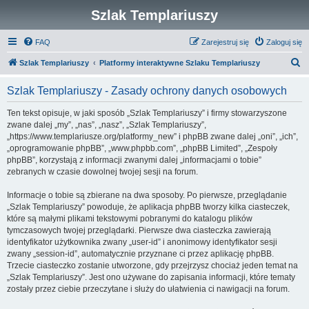
Szlak Templariuszy
FAQ
Zarejestruj się
Zaloguj się
S
Szlak Templariuszy
Platformy interaktywne Szlaku Templariuszy
z
Szlak Templariuszy - Zasady ochrony danych osobowych
u
k
Ten tekst opisuje, w jaki sposób „Szlak Templariuszy” i firmy stowarzyszone
zwane dalej „my”, „nas”, „nasz”, „Szlak Templariuszy”,
a
„https://www.templariusze.org/platformy_new” i phpBB zwane dalej „oni”, „ich”,
j
„oprogramowanie phpBB”, „www.phpbb.com”, „phpBB Limited”, „Zespoły
phpBB”, korzystają z informacji zwanymi dalej „informacjami o tobie”
zebranych w czasie dowolnej twojej sesji na forum.
Informacje o tobie są zbierane na dwa sposoby. Po pierwsze, przeglądanie
„Szlak Templariuszy” powoduje, że aplikacja phpBB tworzy kilka ciasteczek,
które są małymi plikami tekstowymi pobranymi do katalogu plików
tymczasowych twojej przeglądarki. Pierwsze dwa ciasteczka zawierają
identyfikator użytkownika zwany „user-id” i anonimowy identyfikator sesji
zwany „session-id”, automatycznie przyznane ci przez aplikację phpBB.
Trzecie ciasteczko zostanie utworzone, gdy przejrzysz chociaż jeden temat na
„Szlak Templariuszy”. Jest ono używane do zapisania informacji, które tematy
zostały przez ciebie przeczytane i służy do ułatwienia ci nawigacji na forum.