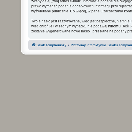
zwany dalej „twój adres e-mail”. Informacje podane dla twoje
prawo wymagać podania dodatkowych informacji przy rejestracji
wyświetlane publicznie. Co więcej, w panelu zarządzania ko
Twoje hasło jest zaszyfrowane, więc jest bezpieczne, niemniej
więc chroń je i w żadnym wypadku nie podawaj
nikomu
. Jeśli
zostanie wygenerowane nowe hasło i przesłane na podany prze
Szlak Templariuszy
Platformy interaktywne Szlaku Templar