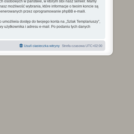
ych osobowych w państwie, w którym stoi nasz serwer. Mamy
masz możliwość wybrania, które informacje o twoim koncie są
e generowanych przez oprogramowanie phpBB e-maili.
o umożliwia dostęp do twojego konta na „Szlak Templariuszy”,
azwy użytkownika i adresu e-mail. Po podaniu tych danych
Usuń ciasteczka witryny
Strefa czasowa
UTC+02:00