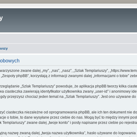
y
iuszy
osobowych
towarzyszone zwane dalej „my”, „nas”, „nasz”, „Szlak Templariuszy”, „https://www.tem
espoły phpBB”, korzystają z informacji zwanymi dalej „informacjami o tobie” zebr
rzeglądanie „Szlak Templariuszy” powoduje, że aplikacja phpBB tworzy kilka ciast
a ciasteczka zawierają identyfikator użytkownika zwany „user-id” i anonimowy iden
gdy przejrzysz chociaż jeden temat na „Szlak Templariuszy”. Jest ono używane do z
zyć ciasteczka niezależne od oprogramowania phpBB, ale ich ten dokument nie dot
cje o tobie, to dane wysyłane przez ciebie do nas. Mogą być to między innymi po
Templariuszy” zwane dalej „twoje konto” i posty napisane przez ciebie po rejestrac
cyjną nazwę zwaną dalej „twoja nazwa użytkownika”, hasło używane do logowania zw