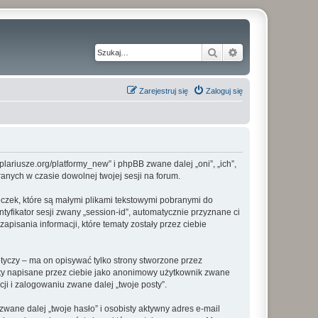
Szukaj
Wyszukiwanie z
Zarejestruj się
Zaloguj się
plariusze.org/platformy_new” i phpBB zwane dalej „oni”, „ich”,
anych w czasie dowolnej twojej sesji na forum.
eczek, które są małymi plikami tekstowymi pobranymi do
tyfikator sesji zwany „session-id”, automatycznie przyznane ci
apisania informacji, które tematy zostały przez ciebie
yczy – ma on opisywać tylko strony stworzone przez
sty napisane przez ciebie jako anonimowy użytkownik zwane
ji i zalogowaniu zwane dalej „twoje posty”.
ane dalej „twoje hasło” i osobisty aktywny adres e-mail