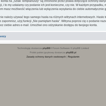
go konta na „Szlak Templariuszy” są chronione przez prawa dotyczące ochrony dan
, i to my ustalamy czy podanie ich jest konieczne, czy nie. W każdym przypadku, 
ntem masz możliwość włączenia lub wyłączenia wysyłania do ciebie automatyczni
 nie należy używać tego samego hasła na różnych witrynach internetowych. Hasło t
 je zapomnisz, użyj funkcji „Nie pamiętam hasła”. Witryna poprosi cię o podanie n
z ciebie adres e-mail. Umożliwi ono odzyskanie dostępu do twojego konta.
iuszy
Technologię dostarcza
phpBB
® Forum Software © phpBB Limited
Polski pakiet językowy dostarcza
phpBB.pl
Zasady ochrony danych osobowych
|
Regulamin