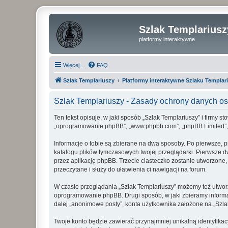
Szlak Templariusz
platformy interaktywne
Więcej…
FAQ
Szlak Templariuszy
Platformy interaktywne Szlaku Templar
Szlak Templariuszy - Zasady ochrony danych 
Ten tekst opisuje, w jaki sposób „Szlak Templariuszy” i firmy s
„oprogramowanie phpBB”, „www.phpbb.com”, „phpBB Limited”, „Z
Informacje o tobie są zbierane na dwa sposoby. Po pierwsze, p
katalogu plików tymczasowych twojej przeglądarki. Pierwsze dw
przez aplikację phpBB. Trzecie ciasteczko zostanie utworzone, 
przeczytane i służy do ułatwienia ci nawigacji na forum.
W czasie przeglądania „Szlak Templariuszy” możemy też utwor
oprogramowanie phpBB. Drugi sposób, w jaki zbieramy informa
dalej „anonimowe posty”, konta użytkownika założone na „Szlak 
Twoje konto będzie zawierać przynajmniej unikalną identyfika