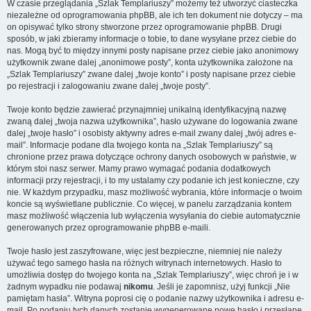
W czasie przeglądania „Szlak Templariuszy” możemy też utworzyć ciasteczka
niezależne od oprogramowania phpBB, ale ich ten dokument nie dotyczy – ma
on opisywać tylko strony stworzone przez oprogramowanie phpBB. Drugi
sposób, w jaki zbieramy informacje o tobie, to dane wysyłane przez ciebie do
nas. Mogą być to między innymi posty napisane przez ciebie jako anonimowy
użytkownik zwane dalej „anonimowe posty”, konta użytkownika założone na
„Szlak Templariuszy” zwane dalej „twoje konto” i posty napisane przez ciebie
po rejestracji i zalogowaniu zwane dalej „twoje posty”.
Twoje konto będzie zawierać przynajmniej unikalną identyfikacyjną nazwę
zwaną dalej „twoja nazwa użytkownika”, hasło używane do logowania zwane
dalej „twoje hasło” i osobisty aktywny adres e-mail zwany dalej „twój adres e-
mail”. Informacje podane dla twojego konta na „Szlak Templariuszy” są
chronione przez prawa dotyczące ochrony danych osobowych w państwie, w
którym stoi nasz serwer. Mamy prawo wymagać podania dodatkowych
informacji przy rejestracji, i to my ustalamy czy podanie ich jest konieczne, czy
nie. W każdym przypadku, masz możliwość wybrania, które informacje o twoim
koncie są wyświetlane publicznie. Co więcej, w panelu zarządzania kontem
masz możliwość włączenia lub wyłączenia wysyłania do ciebie automatycznie
generowanych przez oprogramowanie phpBB e-maili.
Twoje hasło jest zaszyfrowane, więc jest bezpieczne, niemniej nie należy
używać tego samego hasła na różnych witrynach internetowych. Hasło to
umożliwia dostęp do twojego konta na „Szlak Templariuszy”, więc chroń je i w
żadnym wypadku nie podawaj
nikomu
. Jeśli je zapomnisz, użyj funkcji „Nie
pamiętam hasła”. Witryna poprosi cię o podanie nazwy użytkownika i adresu e-
mail. Po podaniu tych danych zostanie wygenerowane nowe hasło i przesłane