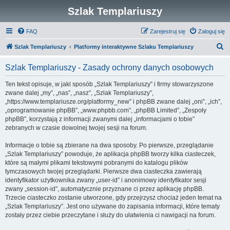
Szlak Templariuszy
FAQ
Zarejestruj się
Zaloguj się
S
Szlak Templariuszy
Platformy interaktywne Szlaku Templariuszy
z
Szlak Templariuszy - Zasady ochrony danych osobowych
u
k
Ten tekst opisuje, w jaki sposób „Szlak Templariuszy” i firmy stowarzyszone
zwane dalej „my”, „nas”, „nasz”, „Szlak Templariuszy”,
a
„https://www.templariusze.org/platformy_new” i phpBB zwane dalej „oni”, „ich”,
j
„oprogramowanie phpBB”, „www.phpbb.com”, „phpBB Limited”, „Zespoły
phpBB”, korzystają z informacji zwanymi dalej „informacjami o tobie”
zebranych w czasie dowolnej twojej sesji na forum.
Informacje o tobie są zbierane na dwa sposoby. Po pierwsze, przeglądanie
„Szlak Templariuszy” powoduje, że aplikacja phpBB tworzy kilka ciasteczek,
które są małymi plikami tekstowymi pobranymi do katalogu plików
tymczasowych twojej przeglądarki. Pierwsze dwa ciasteczka zawierają
identyfikator użytkownika zwany „user-id” i anonimowy identyfikator sesji
zwany „session-id”, automatycznie przyznane ci przez aplikację phpBB.
Trzecie ciasteczko zostanie utworzone, gdy przejrzysz chociaż jeden temat na
„Szlak Templariuszy”. Jest ono używane do zapisania informacji, które tematy
zostały przez ciebie przeczytane i służy do ułatwienia ci nawigacji na forum.