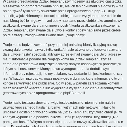
W czasie przeglądania „Szlak Templariuszy” możemy też utworzyć ciasteczka
niezależne od oprogramowania phpBB, ale ich ten dokument nie dotyczy – ma
on opisywać tylko strony stworzone przez oprogramowanie phpBB. Drugi
sposób, w jaki zbieramy informacje o tobie, to dane wysyłane przez ciebie do
nas. Mogą być to między innymi posty napisane przez ciebie jako anonimowy
użytkownik zwane dalej „anonimowe posty”, konta użytkownika założone na
„Szlak Templariuszy” zwane dalej „twoje konto” i posty napisane przez ciebie
po rejestracji i zalogowaniu zwane dalej „twoje posty”.
Twoje konto będzie zawierać przynajmniej unikalną identyfikacyjną nazwę
zwaną dalej „twoja nazwa użytkownika”, hasło używane do logowania zwane
dalej „twoje hasło” i osobisty aktywny adres e-mail zwany dalej „twój adres e-
mail”. Informacje podane dla twojego konta na „Szlak Templariuszy” są
chronione przez prawa dotyczące ochrony danych osobowych w państwie, w
którym stoi nasz serwer. Mamy prawo wymagać podania dodatkowych
informacji przy rejestracji, i to my ustalamy czy podanie ich jest konieczne, czy
nie. W każdym przypadku, masz możliwość wybrania, które informacje o twoim
koncie są wyświetlane publicznie. Co więcej, w panelu zarządzania kontem
masz możliwość włączenia lub wyłączenia wysyłania do ciebie automatycznie
generowanych przez oprogramowanie phpBB e-maili.
Twoje hasło jest zaszyfrowane, więc jest bezpieczne, niemniej nie należy
używać tego samego hasła na różnych witrynach internetowych. Hasło to
umożliwia dostęp do twojego konta na „Szlak Templariuszy”, więc chroń je i w
żadnym wypadku nie podawaj
nikomu
. Jeśli je zapomnisz, użyj funkcji „Nie
pamiętam hasła”. Witryna poprosi cię o podanie nazwy użytkownika i adresu e-
mail. Po podaniu tych danych zostanie wygenerowane nowe hasło i przesłane