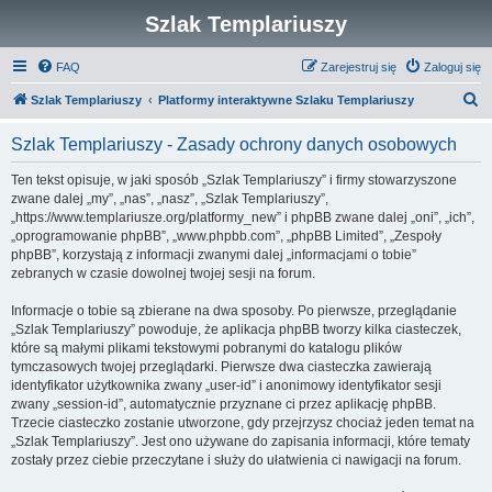
Szlak Templariuszy
FAQ
Zarejestruj się
Zaloguj się
S
Szlak Templariuszy
Platformy interaktywne Szlaku Templariuszy
z
Szlak Templariuszy - Zasady ochrony danych osobowych
u
k
Ten tekst opisuje, w jaki sposób „Szlak Templariuszy” i firmy stowarzyszone
zwane dalej „my”, „nas”, „nasz”, „Szlak Templariuszy”,
a
„https://www.templariusze.org/platformy_new” i phpBB zwane dalej „oni”, „ich”,
j
„oprogramowanie phpBB”, „www.phpbb.com”, „phpBB Limited”, „Zespoły
phpBB”, korzystają z informacji zwanymi dalej „informacjami o tobie”
zebranych w czasie dowolnej twojej sesji na forum.
Informacje o tobie są zbierane na dwa sposoby. Po pierwsze, przeglądanie
„Szlak Templariuszy” powoduje, że aplikacja phpBB tworzy kilka ciasteczek,
które są małymi plikami tekstowymi pobranymi do katalogu plików
tymczasowych twojej przeglądarki. Pierwsze dwa ciasteczka zawierają
identyfikator użytkownika zwany „user-id” i anonimowy identyfikator sesji
zwany „session-id”, automatycznie przyznane ci przez aplikację phpBB.
Trzecie ciasteczko zostanie utworzone, gdy przejrzysz chociaż jeden temat na
„Szlak Templariuszy”. Jest ono używane do zapisania informacji, które tematy
zostały przez ciebie przeczytane i służy do ułatwienia ci nawigacji na forum.