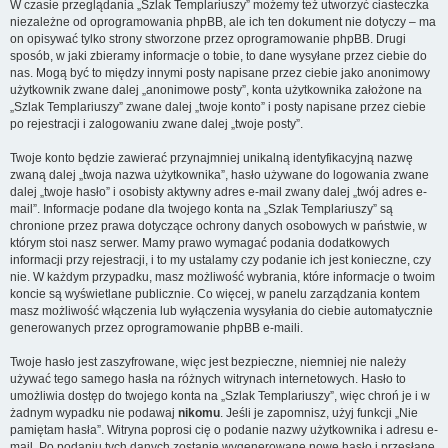
W czasie przeglądania „Szlak Templariuszy” możemy też utworzyć ciasteczka
niezależne od oprogramowania phpBB, ale ich ten dokument nie dotyczy – ma
on opisywać tylko strony stworzone przez oprogramowanie phpBB. Drugi
sposób, w jaki zbieramy informacje o tobie, to dane wysyłane przez ciebie do
nas. Mogą być to między innymi posty napisane przez ciebie jako anonimowy
użytkownik zwane dalej „anonimowe posty”, konta użytkownika założone na
„Szlak Templariuszy” zwane dalej „twoje konto” i posty napisane przez ciebie
po rejestracji i zalogowaniu zwane dalej „twoje posty”.
Twoje konto będzie zawierać przynajmniej unikalną identyfikacyjną nazwę
zwaną dalej „twoja nazwa użytkownika”, hasło używane do logowania zwane
dalej „twoje hasło” i osobisty aktywny adres e-mail zwany dalej „twój adres e-
mail”. Informacje podane dla twojego konta na „Szlak Templariuszy” są
chronione przez prawa dotyczące ochrony danych osobowych w państwie, w
którym stoi nasz serwer. Mamy prawo wymagać podania dodatkowych
informacji przy rejestracji, i to my ustalamy czy podanie ich jest konieczne, czy
nie. W każdym przypadku, masz możliwość wybrania, które informacje o twoim
koncie są wyświetlane publicznie. Co więcej, w panelu zarządzania kontem
masz możliwość włączenia lub wyłączenia wysyłania do ciebie automatycznie
generowanych przez oprogramowanie phpBB e-maili.
Twoje hasło jest zaszyfrowane, więc jest bezpieczne, niemniej nie należy
używać tego samego hasła na różnych witrynach internetowych. Hasło to
umożliwia dostęp do twojego konta na „Szlak Templariuszy”, więc chroń je i w
żadnym wypadku nie podawaj
nikomu
. Jeśli je zapomnisz, użyj funkcji „Nie
pamiętam hasła”. Witryna poprosi cię o podanie nazwy użytkownika i adresu e-
mail. Po podaniu tych danych zostanie wygenerowane nowe hasło i przesłane