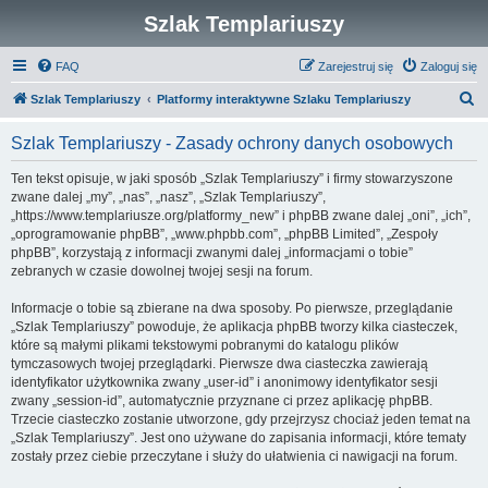
Szlak Templariuszy
FAQ
Zarejestruj się
Zaloguj się
S
Szlak Templariuszy
Platformy interaktywne Szlaku Templariuszy
z
Szlak Templariuszy - Zasady ochrony danych osobowych
u
k
Ten tekst opisuje, w jaki sposób „Szlak Templariuszy” i firmy stowarzyszone
zwane dalej „my”, „nas”, „nasz”, „Szlak Templariuszy”,
a
„https://www.templariusze.org/platformy_new” i phpBB zwane dalej „oni”, „ich”,
j
„oprogramowanie phpBB”, „www.phpbb.com”, „phpBB Limited”, „Zespoły
phpBB”, korzystają z informacji zwanymi dalej „informacjami o tobie”
zebranych w czasie dowolnej twojej sesji na forum.
Informacje o tobie są zbierane na dwa sposoby. Po pierwsze, przeglądanie
„Szlak Templariuszy” powoduje, że aplikacja phpBB tworzy kilka ciasteczek,
które są małymi plikami tekstowymi pobranymi do katalogu plików
tymczasowych twojej przeglądarki. Pierwsze dwa ciasteczka zawierają
identyfikator użytkownika zwany „user-id” i anonimowy identyfikator sesji
zwany „session-id”, automatycznie przyznane ci przez aplikację phpBB.
Trzecie ciasteczko zostanie utworzone, gdy przejrzysz chociaż jeden temat na
„Szlak Templariuszy”. Jest ono używane do zapisania informacji, które tematy
zostały przez ciebie przeczytane i służy do ułatwienia ci nawigacji na forum.