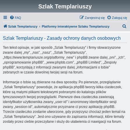
Szlak Templariuszy
FAQ
Zarejestruj się
Zaloguj się
S
Szlak Templariuszy
Platformy interaktywne Szlaku Templariuszy
z
Szlak Templariuszy - Zasady ochrony danych osobowych
u
k
Ten tekst opisuje, w jaki sposób „Szlak Templariuszy” i firmy stowarzyszone
zwane dalej „my”, „nas”, „nasz”, „Szlak Templariuszy”,
a
„https://www.templariusze.org/platformy_new” i phpBB zwane dalej „oni”, „ich”,
j
„oprogramowanie phpBB”, „www.phpbb.com”, „phpBB Limited”, „Zespoły
phpBB”, korzystają z informacji zwanymi dalej „informacjami o tobie”
zebranych w czasie dowolnej twojej sesji na forum.
Informacje o tobie są zbierane na dwa sposoby. Po pierwsze, przeglądanie
„Szlak Templariuszy” powoduje, że aplikacja phpBB tworzy kilka ciasteczek,
które są małymi plikami tekstowymi pobranymi do katalogu plików
tymczasowych twojej przeglądarki. Pierwsze dwa ciasteczka zawierają
identyfikator użytkownika zwany „user-id” i anonimowy identyfikator sesji
zwany „session-id”, automatycznie przyznane ci przez aplikację phpBB.
Trzecie ciasteczko zostanie utworzone, gdy przejrzysz chociaż jeden temat na
„Szlak Templariuszy”. Jest ono używane do zapisania informacji, które tematy
zostały przez ciebie przeczytane i służy do ułatwienia ci nawigacji na forum.