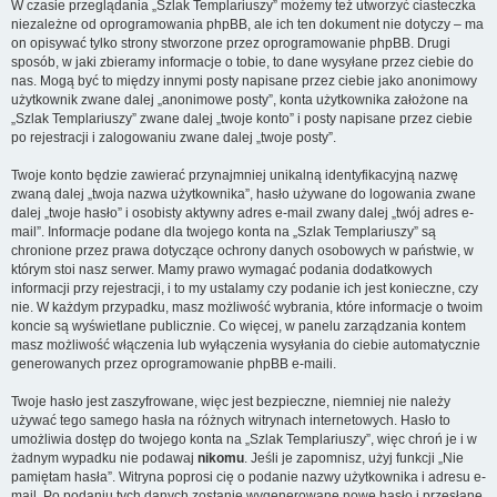
W czasie przeglądania „Szlak Templariuszy” możemy też utworzyć ciasteczka
niezależne od oprogramowania phpBB, ale ich ten dokument nie dotyczy – ma
on opisywać tylko strony stworzone przez oprogramowanie phpBB. Drugi
sposób, w jaki zbieramy informacje o tobie, to dane wysyłane przez ciebie do
nas. Mogą być to między innymi posty napisane przez ciebie jako anonimowy
użytkownik zwane dalej „anonimowe posty”, konta użytkownika założone na
„Szlak Templariuszy” zwane dalej „twoje konto” i posty napisane przez ciebie
po rejestracji i zalogowaniu zwane dalej „twoje posty”.
Twoje konto będzie zawierać przynajmniej unikalną identyfikacyjną nazwę
zwaną dalej „twoja nazwa użytkownika”, hasło używane do logowania zwane
dalej „twoje hasło” i osobisty aktywny adres e-mail zwany dalej „twój adres e-
mail”. Informacje podane dla twojego konta na „Szlak Templariuszy” są
chronione przez prawa dotyczące ochrony danych osobowych w państwie, w
którym stoi nasz serwer. Mamy prawo wymagać podania dodatkowych
informacji przy rejestracji, i to my ustalamy czy podanie ich jest konieczne, czy
nie. W każdym przypadku, masz możliwość wybrania, które informacje o twoim
koncie są wyświetlane publicznie. Co więcej, w panelu zarządzania kontem
masz możliwość włączenia lub wyłączenia wysyłania do ciebie automatycznie
generowanych przez oprogramowanie phpBB e-maili.
Twoje hasło jest zaszyfrowane, więc jest bezpieczne, niemniej nie należy
używać tego samego hasła na różnych witrynach internetowych. Hasło to
umożliwia dostęp do twojego konta na „Szlak Templariuszy”, więc chroń je i w
żadnym wypadku nie podawaj
nikomu
. Jeśli je zapomnisz, użyj funkcji „Nie
pamiętam hasła”. Witryna poprosi cię o podanie nazwy użytkownika i adresu e-
mail. Po podaniu tych danych zostanie wygenerowane nowe hasło i przesłane