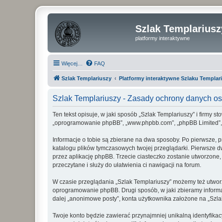
Szlak Templariusz
platformy interaktywne
Więcej…
FAQ
Szlak Templariuszy
Platformy interaktywne Szlaku Templar
Szlak Templariuszy - Zasady ochrony danych 
Ten tekst opisuje, w jaki sposób „Szlak Templariuszy” i firmy s
„oprogramowanie phpBB”, „www.phpbb.com”, „phpBB Limited”, „Z
Informacje o tobie są zbierane na dwa sposoby. Po pierwsze, p
katalogu plików tymczasowych twojej przeglądarki. Pierwsze dw
przez aplikację phpBB. Trzecie ciasteczko zostanie utworzone, 
przeczytane i służy do ułatwienia ci nawigacji na forum.
W czasie przeglądania „Szlak Templariuszy” możemy też utwor
oprogramowanie phpBB. Drugi sposób, w jaki zbieramy informa
dalej „anonimowe posty”, konta użytkownika założone na „Szlak 
Twoje konto będzie zawierać przynajmniej unikalną identyfika