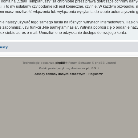
go konta na „Szlak Templariuszy” są chronione przez prawa dotyczące ochrony dan
, i to my ustalamy czy podanie ich jest konieczne, czy nie. W każdym przypadku, 
ntem masz możliwość włączenia lub wyłączenia wysyłania do ciebie automatyczni
 nie należy używać tego samego hasła na różnych witrynach internetowych. Hasło t
 je zapomnisz, użyj funkcji „Nie pamiętam hasła”. Witryna poprosi cię o podanie n
z ciebie adres e-mail. Umożliwi ono odzyskanie dostępu do twojego konta.
iuszy
Technologię dostarcza
phpBB
® Forum Software © phpBB Limited
Polski pakiet językowy dostarcza
phpBB.pl
Zasady ochrony danych osobowych
|
Regulamin