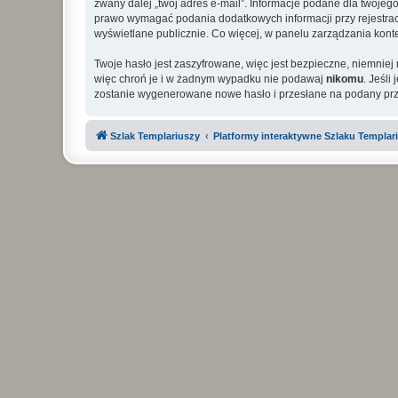
zwany dalej „twój adres e-mail”. Informacje podane dla twoje
prawo wymagać podania dodatkowych informacji przy rejestracji
wyświetlane publicznie. Co więcej, w panelu zarządzania ko
Twoje hasło jest zaszyfrowane, więc jest bezpieczne, niemniej
więc chroń je i w żadnym wypadku nie podawaj
nikomu
. Jeśli
zostanie wygenerowane nowe hasło i przesłane na podany prze
Szlak Templariuszy
Platformy interaktywne Szlaku Templar