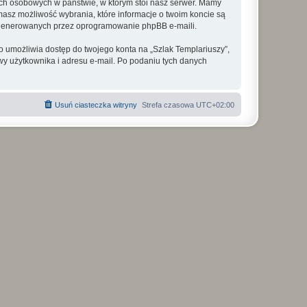
ych osobowych w państwie, w którym stoi nasz serwer. Mamy
masz możliwość wybrania, które informacje o twoim koncie są
e generowanych przez oprogramowanie phpBB e-maili.
o umożliwia dostęp do twojego konta na „Szlak Templariuszy”,
azwy użytkownika i adresu e-mail. Po podaniu tych danych
Usuń ciasteczka witryny
Strefa czasowa
UTC+02:00