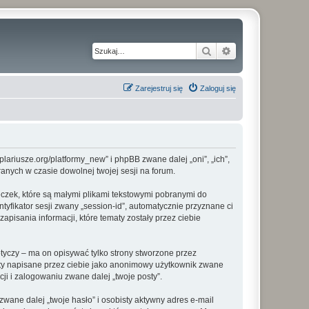
Szukaj
Wyszukiwanie z
Zarejestruj się
Zaloguj się
plariusze.org/platformy_new” i phpBB zwane dalej „oni”, „ich”,
anych w czasie dowolnej twojej sesji na forum.
eczek, które są małymi plikami tekstowymi pobranymi do
tyfikator sesji zwany „session-id”, automatycznie przyznane ci
apisania informacji, które tematy zostały przez ciebie
yczy – ma on opisywać tylko strony stworzone przez
sty napisane przez ciebie jako anonimowy użytkownik zwane
ji i zalogowaniu zwane dalej „twoje posty”.
ane dalej „twoje hasło” i osobisty aktywny adres e-mail