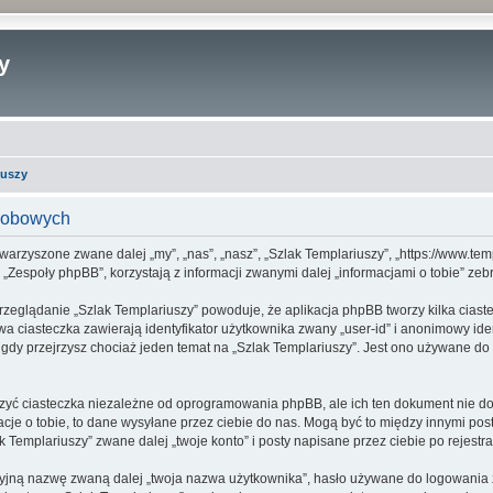
y
iuszy
osobowych
towarzyszone zwane dalej „my”, „nas”, „nasz”, „Szlak Templariuszy”, „https://www.tem
espoły phpBB”, korzystają z informacji zwanymi dalej „informacjami o tobie” zebr
rzeglądanie „Szlak Templariuszy” powoduje, że aplikacja phpBB tworzy kilka ciast
a ciasteczka zawierają identyfikator użytkownika zwany „user-id” i anonimowy iden
gdy przejrzysz chociaż jeden temat na „Szlak Templariuszy”. Jest ono używane do z
zyć ciasteczka niezależne od oprogramowania phpBB, ale ich ten dokument nie dot
cje o tobie, to dane wysyłane przez ciebie do nas. Mogą być to między innymi po
Templariuszy” zwane dalej „twoje konto” i posty napisane przez ciebie po rejestrac
cyjną nazwę zwaną dalej „twoja nazwa użytkownika”, hasło używane do logowania zw