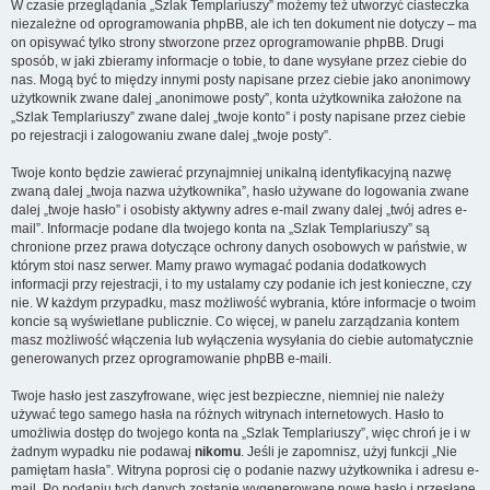
W czasie przeglądania „Szlak Templariuszy” możemy też utworzyć ciasteczka
niezależne od oprogramowania phpBB, ale ich ten dokument nie dotyczy – ma
on opisywać tylko strony stworzone przez oprogramowanie phpBB. Drugi
sposób, w jaki zbieramy informacje o tobie, to dane wysyłane przez ciebie do
nas. Mogą być to między innymi posty napisane przez ciebie jako anonimowy
użytkownik zwane dalej „anonimowe posty”, konta użytkownika założone na
„Szlak Templariuszy” zwane dalej „twoje konto” i posty napisane przez ciebie
po rejestracji i zalogowaniu zwane dalej „twoje posty”.
Twoje konto będzie zawierać przynajmniej unikalną identyfikacyjną nazwę
zwaną dalej „twoja nazwa użytkownika”, hasło używane do logowania zwane
dalej „twoje hasło” i osobisty aktywny adres e-mail zwany dalej „twój adres e-
mail”. Informacje podane dla twojego konta na „Szlak Templariuszy” są
chronione przez prawa dotyczące ochrony danych osobowych w państwie, w
którym stoi nasz serwer. Mamy prawo wymagać podania dodatkowych
informacji przy rejestracji, i to my ustalamy czy podanie ich jest konieczne, czy
nie. W każdym przypadku, masz możliwość wybrania, które informacje o twoim
koncie są wyświetlane publicznie. Co więcej, w panelu zarządzania kontem
masz możliwość włączenia lub wyłączenia wysyłania do ciebie automatycznie
generowanych przez oprogramowanie phpBB e-maili.
Twoje hasło jest zaszyfrowane, więc jest bezpieczne, niemniej nie należy
używać tego samego hasła na różnych witrynach internetowych. Hasło to
umożliwia dostęp do twojego konta na „Szlak Templariuszy”, więc chroń je i w
żadnym wypadku nie podawaj
nikomu
. Jeśli je zapomnisz, użyj funkcji „Nie
pamiętam hasła”. Witryna poprosi cię o podanie nazwy użytkownika i adresu e-
mail. Po podaniu tych danych zostanie wygenerowane nowe hasło i przesłane