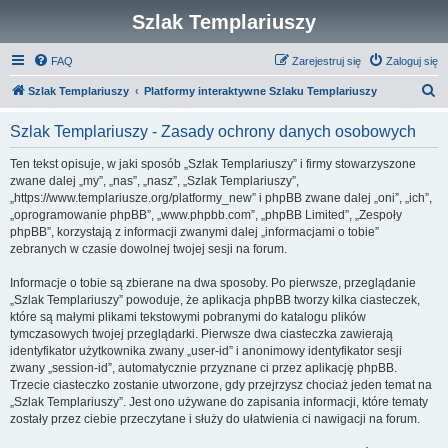
Szlak Templariuszy
FAQ
Zarejestruj się
Zaloguj się
S
Szlak Templariuszy
Platformy interaktywne Szlaku Templariuszy
z
Szlak Templariuszy - Zasady ochrony danych osobowych
u
k
Ten tekst opisuje, w jaki sposób „Szlak Templariuszy” i firmy stowarzyszone
zwane dalej „my”, „nas”, „nasz”, „Szlak Templariuszy”,
a
„https://www.templariusze.org/platformy_new” i phpBB zwane dalej „oni”, „ich”,
j
„oprogramowanie phpBB”, „www.phpbb.com”, „phpBB Limited”, „Zespoły
phpBB”, korzystają z informacji zwanymi dalej „informacjami o tobie”
zebranych w czasie dowolnej twojej sesji na forum.
Informacje o tobie są zbierane na dwa sposoby. Po pierwsze, przeglądanie
„Szlak Templariuszy” powoduje, że aplikacja phpBB tworzy kilka ciasteczek,
które są małymi plikami tekstowymi pobranymi do katalogu plików
tymczasowych twojej przeglądarki. Pierwsze dwa ciasteczka zawierają
identyfikator użytkownika zwany „user-id” i anonimowy identyfikator sesji
zwany „session-id”, automatycznie przyznane ci przez aplikację phpBB.
Trzecie ciasteczko zostanie utworzone, gdy przejrzysz chociaż jeden temat na
„Szlak Templariuszy”. Jest ono używane do zapisania informacji, które tematy
zostały przez ciebie przeczytane i służy do ułatwienia ci nawigacji na forum.