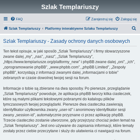
Szlak Templariuszy
FAQ
Zarejestruj się
Zaloguj się
S
Szlak Templariuszy
Platformy interaktywne Szlaku Templariuszy
z
Szlak Templariuszy - Zasady ochrony danych osobowych
u
k
Ten tekst opisuje, w jaki sposób „Szlak Templariuszy” i firmy stowarzyszone
zwane dalej „my”, „nas”, „nasz”, „Szlak Templariuszy”,
a
„https://www.templariusze.org/platformy_new” i phpBB zwane dalej „oni”, „ich”,
j
„oprogramowanie phpBB”, „www.phpbb.com”, „phpBB Limited”, „Zespoły
phpBB”, korzystają z informacji zwanymi dalej „informacjami o tobie”
zebranych w czasie dowolnej twojej sesji na forum.
Informacje o tobie są zbierane na dwa sposoby. Po pierwsze, przeglądanie
„Szlak Templariuszy” powoduje, że aplikacja phpBB tworzy kilka ciasteczek,
które są małymi plikami tekstowymi pobranymi do katalogu plików
tymczasowych twojej przeglądarki. Pierwsze dwa ciasteczka zawierają
identyfikator użytkownika zwany „user-id” i anonimowy identyfikator sesji
zwany „session-id”, automatycznie przyznane ci przez aplikację phpBB.
Trzecie ciasteczko zostanie utworzone, gdy przejrzysz chociaż jeden temat na
„Szlak Templariuszy”. Jest ono używane do zapisania informacji, które tematy
zostały przez ciebie przeczytane i służy do ułatwienia ci nawigacji na forum.