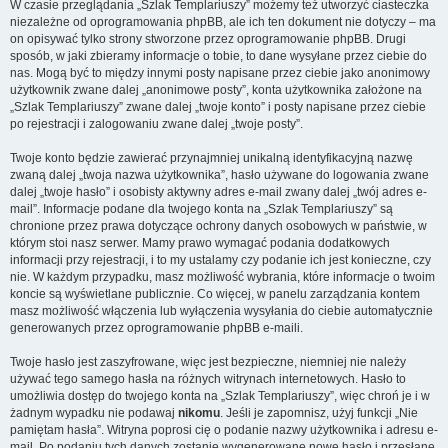
W czasie przeglądania „Szlak Templariuszy” możemy też utworzyć ciasteczka
niezależne od oprogramowania phpBB, ale ich ten dokument nie dotyczy – ma
on opisywać tylko strony stworzone przez oprogramowanie phpBB. Drugi
sposób, w jaki zbieramy informacje o tobie, to dane wysyłane przez ciebie do
nas. Mogą być to między innymi posty napisane przez ciebie jako anonimowy
użytkownik zwane dalej „anonimowe posty”, konta użytkownika założone na
„Szlak Templariuszy” zwane dalej „twoje konto” i posty napisane przez ciebie
po rejestracji i zalogowaniu zwane dalej „twoje posty”.
Twoje konto będzie zawierać przynajmniej unikalną identyfikacyjną nazwę
zwaną dalej „twoja nazwa użytkownika”, hasło używane do logowania zwane
dalej „twoje hasło” i osobisty aktywny adres e-mail zwany dalej „twój adres e-
mail”. Informacje podane dla twojego konta na „Szlak Templariuszy” są
chronione przez prawa dotyczące ochrony danych osobowych w państwie, w
którym stoi nasz serwer. Mamy prawo wymagać podania dodatkowych
informacji przy rejestracji, i to my ustalamy czy podanie ich jest konieczne, czy
nie. W każdym przypadku, masz możliwość wybrania, które informacje o twoim
koncie są wyświetlane publicznie. Co więcej, w panelu zarządzania kontem
masz możliwość włączenia lub wyłączenia wysyłania do ciebie automatycznie
generowanych przez oprogramowanie phpBB e-maili.
Twoje hasło jest zaszyfrowane, więc jest bezpieczne, niemniej nie należy
używać tego samego hasła na różnych witrynach internetowych. Hasło to
umożliwia dostęp do twojego konta na „Szlak Templariuszy”, więc chroń je i w
żadnym wypadku nie podawaj
nikomu
. Jeśli je zapomnisz, użyj funkcji „Nie
pamiętam hasła”. Witryna poprosi cię o podanie nazwy użytkownika i adresu e-
mail. Po podaniu tych danych zostanie wygenerowane nowe hasło i przesłane