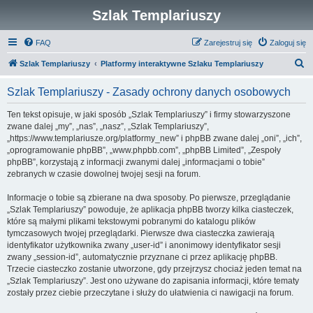
Szlak Templariuszy
FAQ
Zarejestruj się
Zaloguj się
S
Szlak Templariuszy
Platformy interaktywne Szlaku Templariuszy
z
Szlak Templariuszy - Zasady ochrony danych osobowych
u
k
Ten tekst opisuje, w jaki sposób „Szlak Templariuszy” i firmy stowarzyszone
zwane dalej „my”, „nas”, „nasz”, „Szlak Templariuszy”,
a
„https://www.templariusze.org/platformy_new” i phpBB zwane dalej „oni”, „ich”,
j
„oprogramowanie phpBB”, „www.phpbb.com”, „phpBB Limited”, „Zespoły
phpBB”, korzystają z informacji zwanymi dalej „informacjami o tobie”
zebranych w czasie dowolnej twojej sesji na forum.
Informacje o tobie są zbierane na dwa sposoby. Po pierwsze, przeglądanie
„Szlak Templariuszy” powoduje, że aplikacja phpBB tworzy kilka ciasteczek,
które są małymi plikami tekstowymi pobranymi do katalogu plików
tymczasowych twojej przeglądarki. Pierwsze dwa ciasteczka zawierają
identyfikator użytkownika zwany „user-id” i anonimowy identyfikator sesji
zwany „session-id”, automatycznie przyznane ci przez aplikację phpBB.
Trzecie ciasteczko zostanie utworzone, gdy przejrzysz chociaż jeden temat na
„Szlak Templariuszy”. Jest ono używane do zapisania informacji, które tematy
zostały przez ciebie przeczytane i służy do ułatwienia ci nawigacji na forum.