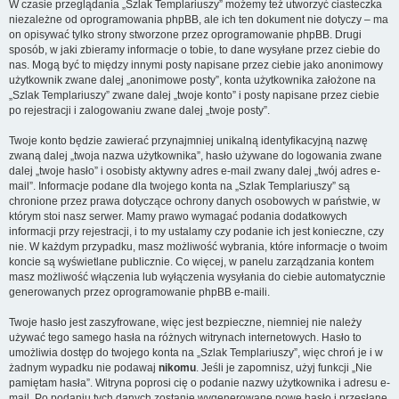
W czasie przeglądania „Szlak Templariuszy” możemy też utworzyć ciasteczka
niezależne od oprogramowania phpBB, ale ich ten dokument nie dotyczy – ma
on opisywać tylko strony stworzone przez oprogramowanie phpBB. Drugi
sposób, w jaki zbieramy informacje o tobie, to dane wysyłane przez ciebie do
nas. Mogą być to między innymi posty napisane przez ciebie jako anonimowy
użytkownik zwane dalej „anonimowe posty”, konta użytkownika założone na
„Szlak Templariuszy” zwane dalej „twoje konto” i posty napisane przez ciebie
po rejestracji i zalogowaniu zwane dalej „twoje posty”.
Twoje konto będzie zawierać przynajmniej unikalną identyfikacyjną nazwę
zwaną dalej „twoja nazwa użytkownika”, hasło używane do logowania zwane
dalej „twoje hasło” i osobisty aktywny adres e-mail zwany dalej „twój adres e-
mail”. Informacje podane dla twojego konta na „Szlak Templariuszy” są
chronione przez prawa dotyczące ochrony danych osobowych w państwie, w
którym stoi nasz serwer. Mamy prawo wymagać podania dodatkowych
informacji przy rejestracji, i to my ustalamy czy podanie ich jest konieczne, czy
nie. W każdym przypadku, masz możliwość wybrania, które informacje o twoim
koncie są wyświetlane publicznie. Co więcej, w panelu zarządzania kontem
masz możliwość włączenia lub wyłączenia wysyłania do ciebie automatycznie
generowanych przez oprogramowanie phpBB e-maili.
Twoje hasło jest zaszyfrowane, więc jest bezpieczne, niemniej nie należy
używać tego samego hasła na różnych witrynach internetowych. Hasło to
umożliwia dostęp do twojego konta na „Szlak Templariuszy”, więc chroń je i w
żadnym wypadku nie podawaj
nikomu
. Jeśli je zapomnisz, użyj funkcji „Nie
pamiętam hasła”. Witryna poprosi cię o podanie nazwy użytkownika i adresu e-
mail. Po podaniu tych danych zostanie wygenerowane nowe hasło i przesłane