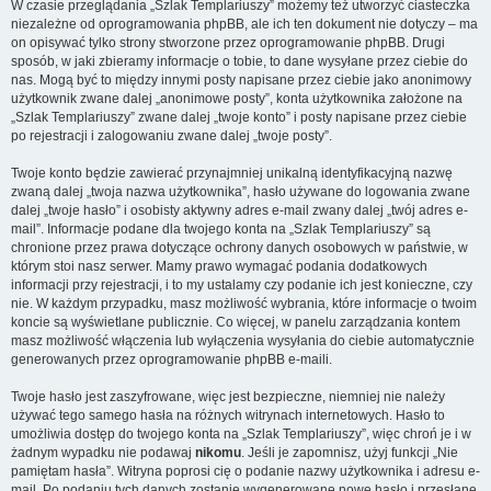
W czasie przeglądania „Szlak Templariuszy” możemy też utworzyć ciasteczka
niezależne od oprogramowania phpBB, ale ich ten dokument nie dotyczy – ma
on opisywać tylko strony stworzone przez oprogramowanie phpBB. Drugi
sposób, w jaki zbieramy informacje o tobie, to dane wysyłane przez ciebie do
nas. Mogą być to między innymi posty napisane przez ciebie jako anonimowy
użytkownik zwane dalej „anonimowe posty”, konta użytkownika założone na
„Szlak Templariuszy” zwane dalej „twoje konto” i posty napisane przez ciebie
po rejestracji i zalogowaniu zwane dalej „twoje posty”.
Twoje konto będzie zawierać przynajmniej unikalną identyfikacyjną nazwę
zwaną dalej „twoja nazwa użytkownika”, hasło używane do logowania zwane
dalej „twoje hasło” i osobisty aktywny adres e-mail zwany dalej „twój adres e-
mail”. Informacje podane dla twojego konta na „Szlak Templariuszy” są
chronione przez prawa dotyczące ochrony danych osobowych w państwie, w
którym stoi nasz serwer. Mamy prawo wymagać podania dodatkowych
informacji przy rejestracji, i to my ustalamy czy podanie ich jest konieczne, czy
nie. W każdym przypadku, masz możliwość wybrania, które informacje o twoim
koncie są wyświetlane publicznie. Co więcej, w panelu zarządzania kontem
masz możliwość włączenia lub wyłączenia wysyłania do ciebie automatycznie
generowanych przez oprogramowanie phpBB e-maili.
Twoje hasło jest zaszyfrowane, więc jest bezpieczne, niemniej nie należy
używać tego samego hasła na różnych witrynach internetowych. Hasło to
umożliwia dostęp do twojego konta na „Szlak Templariuszy”, więc chroń je i w
żadnym wypadku nie podawaj
nikomu
. Jeśli je zapomnisz, użyj funkcji „Nie
pamiętam hasła”. Witryna poprosi cię o podanie nazwy użytkownika i adresu e-
mail. Po podaniu tych danych zostanie wygenerowane nowe hasło i przesłane