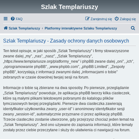
Szlak Templariuszy
FAQ
Zarejestruj się
Zaloguj się
S
Szlak Templariuszy
Platformy interaktywne Szlaku Templariuszy
z
Szlak Templariuszy - Zasady ochrony danych osobowych
u
k
Ten tekst opisuje, w jaki sposób „Szlak Templariuszy” i firmy stowarzyszone
zwane dalej „my”, „nas”, „nasz”, „Szlak Templariuszy”,
a
„https://www.templariusze.org/platformy_new” i phpBB zwane dalej „oni”, „ich”,
j
„oprogramowanie phpBB”, „www.phpbb.com”, „phpBB Limited”, „Zespoły
phpBB”, korzystają z informacji zwanymi dalej „informacjami o tobie”
zebranych w czasie dowolnej twojej sesji na forum.
Informacje o tobie są zbierane na dwa sposoby. Po pierwsze, przeglądanie
„Szlak Templariuszy” powoduje, że aplikacja phpBB tworzy kilka ciasteczek,
które są małymi plikami tekstowymi pobranymi do katalogu plików
tymczasowych twojej przeglądarki. Pierwsze dwa ciasteczka zawierają
identyfikator użytkownika zwany „user-id” i anonimowy identyfikator sesji
zwany „session-id”, automatycznie przyznane ci przez aplikację phpBB.
Trzecie ciasteczko zostanie utworzone, gdy przejrzysz chociaż jeden temat na
„Szlak Templariuszy”. Jest ono używane do zapisania informacji, które tematy
zostały przez ciebie przeczytane i służy do ułatwienia ci nawigacji na forum.