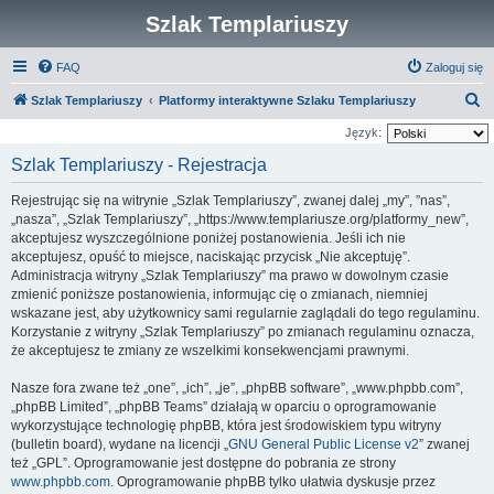
Szlak Templariuszy
FAQ
Zaloguj się
S
Szlak Templariuszy
Platformy interaktywne Szlaku Templariuszy
z
Język:
u
Szlak Templariuszy - Rejestracja
k
Rejestrując się na witrynie „Szlak Templariuszy”, zwanej dalej „my”, ”nas”,
a
„nasza”, „Szlak Templariuszy”, „https://www.templariusze.org/platformy_new”,
j
akceptujesz wyszczególnione poniżej postanowienia. Jeśli ich nie
akceptujesz, opuść to miejsce, naciskając przycisk „Nie akceptuję”.
Administracja witryny „Szlak Templariuszy” ma prawo w dowolnym czasie
zmienić poniższe postanowienia, informując cię o zmianach, niemniej
wskazane jest, aby użytkownicy sami regularnie zaglądali do tego regulaminu.
Korzystanie z witryny „Szlak Templariuszy” po zmianach regulaminu oznacza,
że akceptujesz te zmiany ze wszelkimi konsekwencjami prawnymi.
Nasze fora zwane też „one”, „ich”, „je”, „phpBB software”, „www.phpbb.com”,
„phpBB Limited”, „phpBB Teams” działają w oparciu o oprogramowanie
wykorzystujące technologię phpBB, która jest środowiskiem typu witryny
(bulletin board), wydane na licencji „
GNU General Public License v2
” zwanej
też „GPL”. Oprogramowanie jest dostępne do pobrania ze strony
www.phpbb.com
. Oprogramowanie phpBB tylko ułatwia dyskusje przez