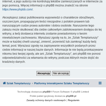
internet, a jego autorzy nie kontrolują tekstów zamieszczanych w internecie za
jego pomocą. Więcej informacji o phpBB można znaleźć na stronie
https://www.phpbb.com/
.
Akceptujesz zakaz publikowania wypowiedzi o charakterze obraźliwym,
oszczerczym, propagującym treści niezgodne z polskim prawem lub
naruszającym cudze prawa autorskie i dobra osobiste. Naruszenie tego
zakazu może skutkować dla ciebie całkowitym zablokowaniem dostępu do tej
witryny, a twój dostawca internetu zostanie powiadomiony o twoim
niewłaściwym zachowaniu. Wyrażasz zgodę na to, że „Szlak Templariuszy”
może w każdej chwili usunąć, zmienić, przenieść lub zamknąć każdy twój
temat, post. Wyrażasz zgodę na zapisywanie wszystkich podanych przez
ciebie informacji w naszej bazie danych. Informacje te nie będą przekazywane
nikomu bez twojej zgody, ale ani „Szlak Templariuszy”, ani phpBB nie ponosi
odpowiedzialności za włamania do witryny, podczas których może dojść do
kradzieży danych.
Szlak Templariuszy
Platformy interaktywne Szlaku Templariuszy
Technologię dostarcza
phpBB
® Forum Software © phpBB Limited
Polski pakiet językowy dostarcza
phpBB.pl
Zasady ochrony danych osobowych
|
Regulamin