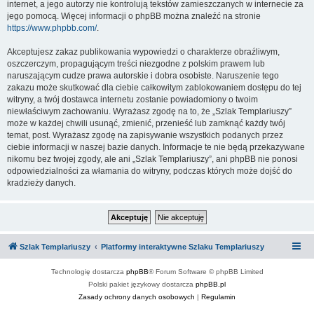
internet, a jego autorzy nie kontrolują tekstów zamieszczanych w internecie za
jego pomocą. Więcej informacji o phpBB można znaleźć na stronie
https://www.phpbb.com/
.
Akceptujesz zakaz publikowania wypowiedzi o charakterze obraźliwym,
oszczerczym, propagującym treści niezgodne z polskim prawem lub
naruszającym cudze prawa autorskie i dobra osobiste. Naruszenie tego
zakazu może skutkować dla ciebie całkowitym zablokowaniem dostępu do tej
witryny, a twój dostawca internetu zostanie powiadomiony o twoim
niewłaściwym zachowaniu. Wyrażasz zgodę na to, że „Szlak Templariuszy”
może w każdej chwili usunąć, zmienić, przenieść lub zamknąć każdy twój
temat, post. Wyrażasz zgodę na zapisywanie wszystkich podanych przez
ciebie informacji w naszej bazie danych. Informacje te nie będą przekazywane
nikomu bez twojej zgody, ale ani „Szlak Templariuszy”, ani phpBB nie ponosi
odpowiedzialności za włamania do witryny, podczas których może dojść do
kradzieży danych.
Szlak Templariuszy
Platformy interaktywne Szlaku Templariuszy
Technologię dostarcza
phpBB
® Forum Software © phpBB Limited
Polski pakiet językowy dostarcza
phpBB.pl
Zasady ochrony danych osobowych
|
Regulamin