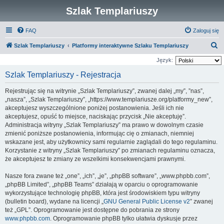
Szlak Templariuszy
FAQ
Zaloguj się
S
Szlak Templariuszy
Platformy interaktywne Szlaku Templariuszy
z
Język:
u
Szlak Templariuszy - Rejestracja
k
Rejestrując się na witrynie „Szlak Templariuszy”, zwanej dalej „my”, ”nas”,
a
„nasza”, „Szlak Templariuszy”, „https://www.templariusze.org/platformy_new”,
j
akceptujesz wyszczególnione poniżej postanowienia. Jeśli ich nie
akceptujesz, opuść to miejsce, naciskając przycisk „Nie akceptuję”.
Administracja witryny „Szlak Templariuszy” ma prawo w dowolnym czasie
zmienić poniższe postanowienia, informując cię o zmianach, niemniej
wskazane jest, aby użytkownicy sami regularnie zaglądali do tego regulaminu.
Korzystanie z witryny „Szlak Templariuszy” po zmianach regulaminu oznacza,
że akceptujesz te zmiany ze wszelkimi konsekwencjami prawnymi.
Nasze fora zwane też „one”, „ich”, „je”, „phpBB software”, „www.phpbb.com”,
„phpBB Limited”, „phpBB Teams” działają w oparciu o oprogramowanie
wykorzystujące technologię phpBB, która jest środowiskiem typu witryny
(bulletin board), wydane na licencji „
GNU General Public License v2
” zwanej
też „GPL”. Oprogramowanie jest dostępne do pobrania ze strony
www.phpbb.com
. Oprogramowanie phpBB tylko ułatwia dyskusje przez