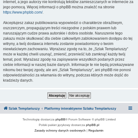
internet, a jego autorzy nie kontrolują tekstów zamieszczanych w internecie za
jego pomocą. Więcej informacji o phpBB można znaleźć na stronie
https://www.phpbb.com/
.
Akceptujesz zakaz publikowania wypowiedzi o charakterze obraźliwym,
oszczerczym, propagującym treści niezgodne z polskim prawem lub
naruszającym cudze prawa autorskie i dobra osobiste. Naruszenie tego
zakazu może skutkować dla ciebie całkowitym zablokowaniem dostępu do tej
witryny, a twój dostawca internetu zostanie powiadomiony o twoim
niewłaściwym zachowaniu. Wyrażasz zgodę na to, że „Szlak Templariuszy”
może w każdej chwili usunąć, zmienić, przenieść lub zamknąć każdy twój
temat, post. Wyrażasz zgodę na zapisywanie wszystkich podanych przez
ciebie informacji w naszej bazie danych. Informacje te nie będą przekazywane
nikomu bez twojej zgody, ale ani „Szlak Templariuszy”, ani phpBB nie ponosi
odpowiedzialności za włamania do witryny, podczas których może dojść do
kradzieży danych.
Szlak Templariuszy
Platformy interaktywne Szlaku Templariuszy
Technologię dostarcza
phpBB
® Forum Software © phpBB Limited
Polski pakiet językowy dostarcza
phpBB.pl
Zasady ochrony danych osobowych
|
Regulamin