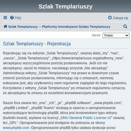
Szlak Templariuszy
FAQ
Zaloguj się
S
Szlak Templariuszy
Platformy interaktywne Szlaku Templariuszy
z
Język:
u
Szlak Templariuszy - Rejestracja
k
Rejestrując się na witrynie „Szlak Templariuszy”, zwanej dalej „my”, ”nas”,
a
„nasza”, „Szlak Templariuszy”, „https://www.templariusze.org/platformy_new”,
j
akceptujesz wyszczególnione poniżej postanowienia. Jeśli ich nie
akceptujesz, opuść to miejsce, naciskając przycisk „Nie akceptuję”.
Administracja witryny „Szlak Templariuszy” ma prawo w dowolnym czasie
zmienić poniższe postanowienia, informując cię o zmianach, niemniej
wskazane jest, aby użytkownicy sami regularnie zaglądali do tego regulaminu.
Korzystanie z witryny „Szlak Templariuszy” po zmianach regulaminu oznacza,
że akceptujesz te zmiany ze wszelkimi konsekwencjami prawnymi.
Nasze fora zwane też „one”, „ich”, „je”, „phpBB software”, „www.phpbb.com”,
„phpBB Limited”, „phpBB Teams” działają w oparciu o oprogramowanie
wykorzystujące technologię phpBB, która jest środowiskiem typu witryny
(bulletin board), wydane na licencji „
GNU General Public License v2
” zwanej
też „GPL”. Oprogramowanie jest dostępne do pobrania ze strony
www.phpbb.com
. Oprogramowanie phpBB tylko ułatwia dyskusje przez