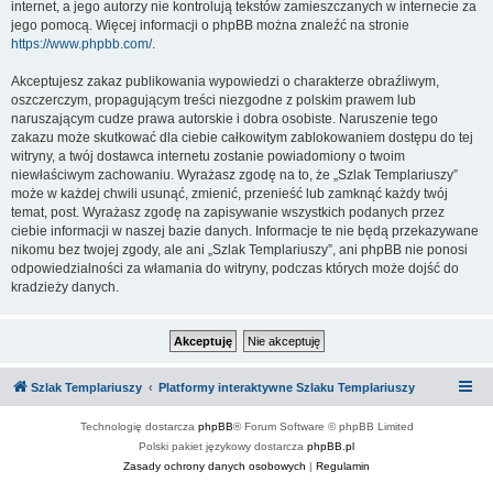
internet, a jego autorzy nie kontrolują tekstów zamieszczanych w internecie za
jego pomocą. Więcej informacji o phpBB można znaleźć na stronie
https://www.phpbb.com/
.
Akceptujesz zakaz publikowania wypowiedzi o charakterze obraźliwym,
oszczerczym, propagującym treści niezgodne z polskim prawem lub
naruszającym cudze prawa autorskie i dobra osobiste. Naruszenie tego
zakazu może skutkować dla ciebie całkowitym zablokowaniem dostępu do tej
witryny, a twój dostawca internetu zostanie powiadomiony o twoim
niewłaściwym zachowaniu. Wyrażasz zgodę na to, że „Szlak Templariuszy”
może w każdej chwili usunąć, zmienić, przenieść lub zamknąć każdy twój
temat, post. Wyrażasz zgodę na zapisywanie wszystkich podanych przez
ciebie informacji w naszej bazie danych. Informacje te nie będą przekazywane
nikomu bez twojej zgody, ale ani „Szlak Templariuszy”, ani phpBB nie ponosi
odpowiedzialności za włamania do witryny, podczas których może dojść do
kradzieży danych.
Szlak Templariuszy
Platformy interaktywne Szlaku Templariuszy
Technologię dostarcza
phpBB
® Forum Software © phpBB Limited
Polski pakiet językowy dostarcza
phpBB.pl
Zasady ochrony danych osobowych
|
Regulamin