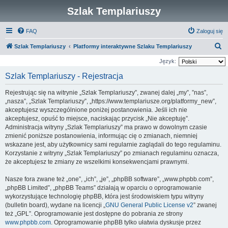
Szlak Templariuszy
FAQ
Zaloguj się
S
Szlak Templariuszy
Platformy interaktywne Szlaku Templariuszy
z
Język:
u
Szlak Templariuszy - Rejestracja
k
Rejestrując się na witrynie „Szlak Templariuszy”, zwanej dalej „my”, ”nas”,
a
„nasza”, „Szlak Templariuszy”, „https://www.templariusze.org/platformy_new”,
j
akceptujesz wyszczególnione poniżej postanowienia. Jeśli ich nie
akceptujesz, opuść to miejsce, naciskając przycisk „Nie akceptuję”.
Administracja witryny „Szlak Templariuszy” ma prawo w dowolnym czasie
zmienić poniższe postanowienia, informując cię o zmianach, niemniej
wskazane jest, aby użytkownicy sami regularnie zaglądali do tego regulaminu.
Korzystanie z witryny „Szlak Templariuszy” po zmianach regulaminu oznacza,
że akceptujesz te zmiany ze wszelkimi konsekwencjami prawnymi.
Nasze fora zwane też „one”, „ich”, „je”, „phpBB software”, „www.phpbb.com”,
„phpBB Limited”, „phpBB Teams” działają w oparciu o oprogramowanie
wykorzystujące technologię phpBB, która jest środowiskiem typu witryny
(bulletin board), wydane na licencji „
GNU General Public License v2
” zwanej
też „GPL”. Oprogramowanie jest dostępne do pobrania ze strony
www.phpbb.com
. Oprogramowanie phpBB tylko ułatwia dyskusje przez