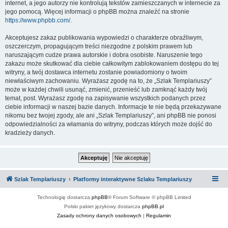
internet, a jego autorzy nie kontrolują tekstów zamieszczanych w internecie za
jego pomocą. Więcej informacji o phpBB można znaleźć na stronie
https://www.phpbb.com/
.
Akceptujesz zakaz publikowania wypowiedzi o charakterze obraźliwym,
oszczerczym, propagującym treści niezgodne z polskim prawem lub
naruszającym cudze prawa autorskie i dobra osobiste. Naruszenie tego
zakazu może skutkować dla ciebie całkowitym zablokowaniem dostępu do tej
witryny, a twój dostawca internetu zostanie powiadomiony o twoim
niewłaściwym zachowaniu. Wyrażasz zgodę na to, że „Szlak Templariuszy”
może w każdej chwili usunąć, zmienić, przenieść lub zamknąć każdy twój
temat, post. Wyrażasz zgodę na zapisywanie wszystkich podanych przez
ciebie informacji w naszej bazie danych. Informacje te nie będą przekazywane
nikomu bez twojej zgody, ale ani „Szlak Templariuszy”, ani phpBB nie ponosi
odpowiedzialności za włamania do witryny, podczas których może dojść do
kradzieży danych.
Szlak Templariuszy
Platformy interaktywne Szlaku Templariuszy
Technologię dostarcza
phpBB
® Forum Software © phpBB Limited
Polski pakiet językowy dostarcza
phpBB.pl
Zasady ochrony danych osobowych
|
Regulamin