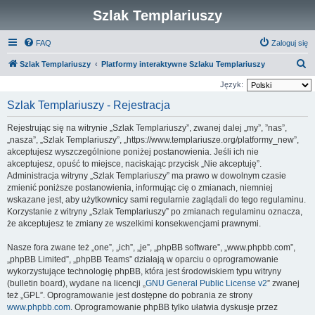
Szlak Templariuszy
FAQ
Zaloguj się
S
Szlak Templariuszy
Platformy interaktywne Szlaku Templariuszy
z
Język:
u
Szlak Templariuszy - Rejestracja
k
Rejestrując się na witrynie „Szlak Templariuszy”, zwanej dalej „my”, ”nas”,
a
„nasza”, „Szlak Templariuszy”, „https://www.templariusze.org/platformy_new”,
j
akceptujesz wyszczególnione poniżej postanowienia. Jeśli ich nie
akceptujesz, opuść to miejsce, naciskając przycisk „Nie akceptuję”.
Administracja witryny „Szlak Templariuszy” ma prawo w dowolnym czasie
zmienić poniższe postanowienia, informując cię o zmianach, niemniej
wskazane jest, aby użytkownicy sami regularnie zaglądali do tego regulaminu.
Korzystanie z witryny „Szlak Templariuszy” po zmianach regulaminu oznacza,
że akceptujesz te zmiany ze wszelkimi konsekwencjami prawnymi.
Nasze fora zwane też „one”, „ich”, „je”, „phpBB software”, „www.phpbb.com”,
„phpBB Limited”, „phpBB Teams” działają w oparciu o oprogramowanie
wykorzystujące technologię phpBB, która jest środowiskiem typu witryny
(bulletin board), wydane na licencji „
GNU General Public License v2
” zwanej
też „GPL”. Oprogramowanie jest dostępne do pobrania ze strony
www.phpbb.com
. Oprogramowanie phpBB tylko ułatwia dyskusje przez