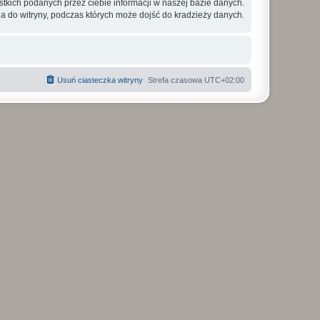
tkich podanych przez ciebie informacji w naszej bazie danych.
a do witryny, podczas których może dojść do kradzieży danych.
Usuń ciasteczka witryny
Strefa czasowa
UTC+02:00