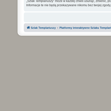
„Szlak Templariuszy” może w każdej chwili usunąć, zmienić, p
Informacje te nie będą przekazywane nikomu bez twojej zgody,
Szlak Templariuszy
Platformy interaktywne Szlaku Templar