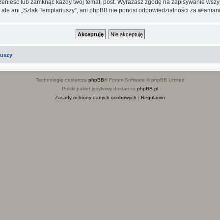
rzenieść lub zamknąć każdy twój temat, post. Wyrażasz zgodę na zapisywanie wszys
 ale ani „Szlak Templariuszy”, ani phpBB nie ponosi odpowiedzialności za włamani
iuszy
Technologię dostarcza
phpBB
® Forum Software © phpBB Limited
Polski pakiet językowy dostarcza
phpBB.pl
Zasady ochrony danych osobowych
|
Regulamin