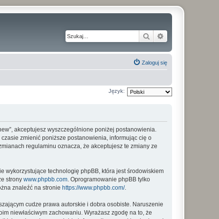
Szukaj
Wyszukiwanie z
Zaloguj się
Język:
my_new”, akceptujesz wyszczególnione poniżej postanowienia.
m czasie zmienić poniższe postanowienia, informując cię o
o zmianach regulaminu oznacza, że akceptujesz te zmiany ze
ie wykorzystujące technologię phpBB, która jest środowiskiem
ze strony
www.phpbb.com
. Oprogramowanie phpBB tylko
ożna znaleźć na stronie
https://www.phpbb.com/
.
zającym cudze prawa autorskie i dobra osobiste. Naruszenie
twoim niewłaściwym zachowaniu. Wyrażasz zgodę na to, że