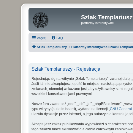
Szlak Templariusz
platformy interaktywne
Więcej…
FAQ
Szlak Templariuszy
Platformy interaktywne Szlaku Templar
Szlak Templariuszy - Rejestracja
Rejestrując się na witrynie „Szlak Templariuszy”, zwanej dalej
Jeśli ich nie akceptujesz, opuść to miejsce, naciskając przyci
zmianach, niemniej wskazane jest, aby użytkownicy sami regul
wszelkimi konsekwencjami prawnymi.
Nasze fora zwane też „one”, „ich”, „je”, „phpBB software”, „
typu witryny (bulletin board), wydane na licencji „
GNU General P
ułatwia dyskusje przez internet, a jego autorzy nie kontroluj
Akceptujesz zakaz publikowania wypowiedzi o charakterze obr
tego zakazu może skutkować dla ciebie całkowitym zablokowan