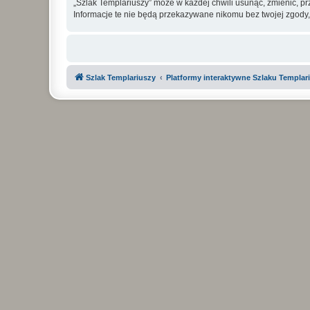
„Szlak Templariuszy” może w każdej chwili usunąć, zmienić, p
Informacje te nie będą przekazywane nikomu bez twojej zgody,
Szlak Templariuszy
Platformy interaktywne Szlaku Templar