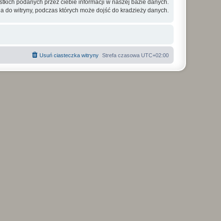
tkich podanych przez ciebie informacji w naszej bazie danych.
a do witryny, podczas których może dojść do kradzieży danych.
Usuń ciasteczka witryny
Strefa czasowa
UTC+02:00