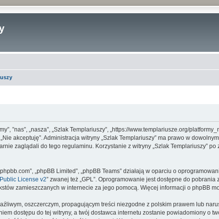
y
iuszy
 „my”, ”nas”, „nasza”, „Szlak Templariuszy”, „https://www.templariusze.org/platfor
sk „Nie akceptuję”. Administracja witryny „Szlak Templariuszy” ma prawo w dowolny
arnie zaglądali do tego regulaminu. Korzystanie z witryny „Szlak Templariuszy” p
www.phpbb.com”, „phpBB Limited”, „phpBB Teams” działają w oparciu o oprogramowan
ublic License v2
” zwanej też „GPL”. Oprogramowanie jest dostępne do pobrania 
ą tekstów zamieszczanych w internecie za jego pomocą. Więcej informacji o phpBB m
aźliwym, oszczerczym, propagującym treści niezgodne z polskim prawem lub narus
iem dostępu do tej witryny, a twój dostawca internetu zostanie powiadomiony o 