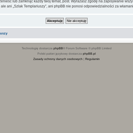
rzenieść lub zamknąć każdy twój temat, post. Wyrażasz zgodę na zapisywanie wszys
 ale ani „Szlak Templariuszy”, ani phpBB nie ponosi odpowiedzialności za włamani
iuszy
Technologię dostarcza
phpBB
® Forum Software © phpBB Limited
Polski pakiet językowy dostarcza
phpBB.pl
Zasady ochrony danych osobowych
|
Regulamin