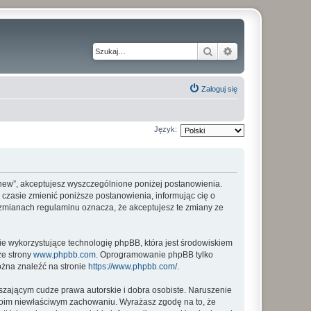
Szukaj
Wyszukiwanie z
Zaloguj się
Język:
my_new”, akceptujesz wyszczególnione poniżej postanowienia.
m czasie zmienić poniższe postanowienia, informując cię o
o zmianach regulaminu oznacza, że akceptujesz te zmiany ze
ie wykorzystujące technologię phpBB, która jest środowiskiem
ze strony
www.phpbb.com
. Oprogramowanie phpBB tylko
ożna znaleźć na stronie
https://www.phpbb.com/
.
zającym cudze prawa autorskie i dobra osobiste. Naruszenie
twoim niewłaściwym zachowaniu. Wyrażasz zgodę na to, że