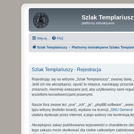
Szlak Templariusz
platformy interaktywne
Więcej…
FAQ
Szlak Templariuszy
Platformy interaktywne Szlaku Templar
Szlak Templariuszy - Rejestracja
Rejestrując się na witrynie „Szlak Templariuszy”, zwanej dalej
Jeśli ich nie akceptujesz, opuść to miejsce, naciskając przyci
zmianach, niemniej wskazane jest, aby użytkownicy sami regul
wszelkimi konsekwencjami prawnymi.
Nasze fora zwane też „one”, „ich”, „je”, „phpBB software”, „
typu witryny (bulletin board), wydane na licencji „
GNU General P
ułatwia dyskusje przez internet, a jego autorzy nie kontroluj
Akceptujesz zakaz publikowania wypowiedzi o charakterze obr
tego zakazu może skutkować dla ciebie całkowitym zablokowan