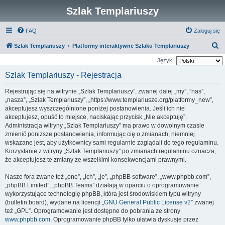
Szlak Templariuszy
FAQ
Zaloguj się
S
Szlak Templariuszy
Platformy interaktywne Szlaku Templariuszy
z
Język:
u
Szlak Templariuszy - Rejestracja
k
Rejestrując się na witrynie „Szlak Templariuszy”, zwanej dalej „my”, ”nas”,
a
„nasza”, „Szlak Templariuszy”, „https://www.templariusze.org/platformy_new”,
j
akceptujesz wyszczególnione poniżej postanowienia. Jeśli ich nie
akceptujesz, opuść to miejsce, naciskając przycisk „Nie akceptuję”.
Administracja witryny „Szlak Templariuszy” ma prawo w dowolnym czasie
zmienić poniższe postanowienia, informując cię o zmianach, niemniej
wskazane jest, aby użytkownicy sami regularnie zaglądali do tego regulaminu.
Korzystanie z witryny „Szlak Templariuszy” po zmianach regulaminu oznacza,
że akceptujesz te zmiany ze wszelkimi konsekwencjami prawnymi.
Nasze fora zwane też „one”, „ich”, „je”, „phpBB software”, „www.phpbb.com”,
„phpBB Limited”, „phpBB Teams” działają w oparciu o oprogramowanie
wykorzystujące technologię phpBB, która jest środowiskiem typu witryny
(bulletin board), wydane na licencji „
GNU General Public License v2
” zwanej
też „GPL”. Oprogramowanie jest dostępne do pobrania ze strony
www.phpbb.com
. Oprogramowanie phpBB tylko ułatwia dyskusje przez