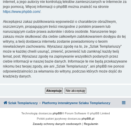
internet, a jego autorzy nie kontrolują tekstów zamieszczanych w internecie za
jego pomocą. Więcej informacji o phpBB można znaleźć na stronie
https://www.phpbb.com/
.
Akceptujesz zakaz publikowania wypowiedzi o charakterze obraźliwym,
oszczerczym, propagującym treści niezgodne z polskim prawem lub
naruszającym cudze prawa autorskie i dobra osobiste. Naruszenie tego
zakazu może skutkować dla ciebie całkowitym zablokowaniem dostępu do tej
witryny, a twój dostawca internetu zostanie powiadomiony o twoim
niewłaściwym zachowaniu. Wyrażasz zgodę na to, że „Szlak Templariuszy”
może w każdej chwili usunąć, zmienić, przenieść lub zamknąć każdy twój
temat, post. Wyrażasz zgodę na zapisywanie wszystkich podanych przez
ciebie informacji w naszej bazie danych. Informacje te nie będą przekazywane
nikomu bez twojej zgody, ale ani „Szlak Templariuszy”, ani phpBB nie ponosi
odpowiedzialności za włamania do witryny, podczas których może dojść do
kradzieży danych.
Szlak Templariuszy
Platformy interaktywne Szlaku Templariuszy
Technologię dostarcza
phpBB
® Forum Software © phpBB Limited
Polski pakiet językowy dostarcza
phpBB.pl
Zasady ochrony danych osobowych
|
Regulamin