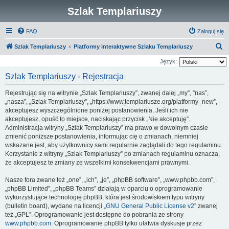
Szlak Templariuszy
FAQ
Zaloguj się
S
Szlak Templariuszy
Platformy interaktywne Szlaku Templariuszy
z
Język:
u
Szlak Templariuszy - Rejestracja
k
Rejestrując się na witrynie „Szlak Templariuszy”, zwanej dalej „my”, ”nas”,
a
„nasza”, „Szlak Templariuszy”, „https://www.templariusze.org/platformy_new”,
j
akceptujesz wyszczególnione poniżej postanowienia. Jeśli ich nie
akceptujesz, opuść to miejsce, naciskając przycisk „Nie akceptuję”.
Administracja witryny „Szlak Templariuszy” ma prawo w dowolnym czasie
zmienić poniższe postanowienia, informując cię o zmianach, niemniej
wskazane jest, aby użytkownicy sami regularnie zaglądali do tego regulaminu.
Korzystanie z witryny „Szlak Templariuszy” po zmianach regulaminu oznacza,
że akceptujesz te zmiany ze wszelkimi konsekwencjami prawnymi.
Nasze fora zwane też „one”, „ich”, „je”, „phpBB software”, „www.phpbb.com”,
„phpBB Limited”, „phpBB Teams” działają w oparciu o oprogramowanie
wykorzystujące technologię phpBB, która jest środowiskiem typu witryny
(bulletin board), wydane na licencji „
GNU General Public License v2
” zwanej
też „GPL”. Oprogramowanie jest dostępne do pobrania ze strony
www.phpbb.com
. Oprogramowanie phpBB tylko ułatwia dyskusje przez