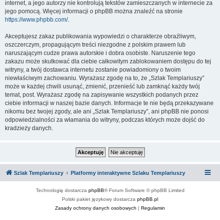
internet, a jego autorzy nie kontrolują tekstów zamieszczanych w internecie za
jego pomocą. Więcej informacji o phpBB można znaleźć na stronie
https://www.phpbb.com/
.
Akceptujesz zakaz publikowania wypowiedzi o charakterze obraźliwym,
oszczerczym, propagującym treści niezgodne z polskim prawem lub
naruszającym cudze prawa autorskie i dobra osobiste. Naruszenie tego
zakazu może skutkować dla ciebie całkowitym zablokowaniem dostępu do tej
witryny, a twój dostawca internetu zostanie powiadomiony o twoim
niewłaściwym zachowaniu. Wyrażasz zgodę na to, że „Szlak Templariuszy”
może w każdej chwili usunąć, zmienić, przenieść lub zamknąć każdy twój
temat, post. Wyrażasz zgodę na zapisywanie wszystkich podanych przez
ciebie informacji w naszej bazie danych. Informacje te nie będą przekazywane
nikomu bez twojej zgody, ale ani „Szlak Templariuszy”, ani phpBB nie ponosi
odpowiedzialności za włamania do witryny, podczas których może dojść do
kradzieży danych.
Szlak Templariuszy
Platformy interaktywne Szlaku Templariuszy
Technologię dostarcza
phpBB
® Forum Software © phpBB Limited
Polski pakiet językowy dostarcza
phpBB.pl
Zasady ochrony danych osobowych
|
Regulamin