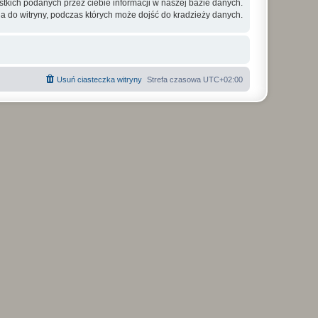
tkich podanych przez ciebie informacji w naszej bazie danych.
a do witryny, podczas których może dojść do kradzieży danych.
Usuń ciasteczka witryny
Strefa czasowa
UTC+02:00