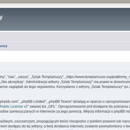
y
iuszy
 „my”, ”nas”, „nasza”, „Szlak Templariuszy”, „https://www.templariusze.org/platfor
sk „Nie akceptuję”. Administracja witryny „Szlak Templariuszy” ma prawo w dowolny
arnie zaglądali do tego regulaminu. Korzystanie z witryny „Szlak Templariuszy” p
www.phpbb.com”, „phpBB Limited”, „phpBB Teams” działają w oparciu o oprogramowan
ublic License v2
” zwanej też „GPL”. Oprogramowanie jest dostępne do pobrania 
ą tekstów zamieszczanych w internecie za jego pomocą. Więcej informacji o phpBB m
aźliwym, oszczerczym, propagującym treści niezgodne z polskim prawem lub narus
iem dostępu do tej witryny, a twój dostawca internetu zostanie powiadomiony o 