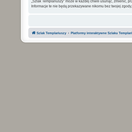
„Szlak Templariuszy” może w każdej chwili usunąć, zmienić, p
Informacje te nie będą przekazywane nikomu bez twojej zgody,
Szlak Templariuszy
Platformy interaktywne Szlaku Templar