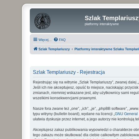
Szlak Templariusz
platformy interaktywne
Więcej…
FAQ
Szlak Templariuszy
Platformy interaktywne Szlaku Templar
Szlak Templariuszy - Rejestracja
Rejestrując się na witrynie „Szlak Templariuszy”, zwanej dalej
Jeśli ich nie akceptujesz, opuść to miejsce, naciskając przyci
zmianach, niemniej wskazane jest, aby użytkownicy sami regul
wszelkimi konsekwencjami prawnymi.
Nasze fora zwane też „one”, „ich”, „je”, „phpBB software”, „
typu witryny (bulletin board), wydane na licencji „
GNU General P
ułatwia dyskusje przez internet, a jego autorzy nie kontroluj
Akceptujesz zakaz publikowania wypowiedzi o charakterze obr
tego zakazu może skutkować dla ciebie całkowitym zablokowan