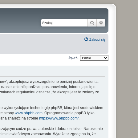
Szukaj
Wyszukiwanie z
Zaloguj się
Język:
my_new”, akceptujesz wyszczególnione poniżej postanowienia.
m czasie zmienić poniższe postanowienia, informując cię o
o zmianach regulaminu oznacza, że akceptujesz te zmiany ze
ie wykorzystujące technologię phpBB, która jest środowiskiem
ze strony
www.phpbb.com
. Oprogramowanie phpBB tylko
ożna znaleźć na stronie
https://www.phpbb.com/
.
zającym cudze prawa autorskie i dobra osobiste. Naruszenie
twoim niewłaściwym zachowaniu. Wyrażasz zgodę na to, że