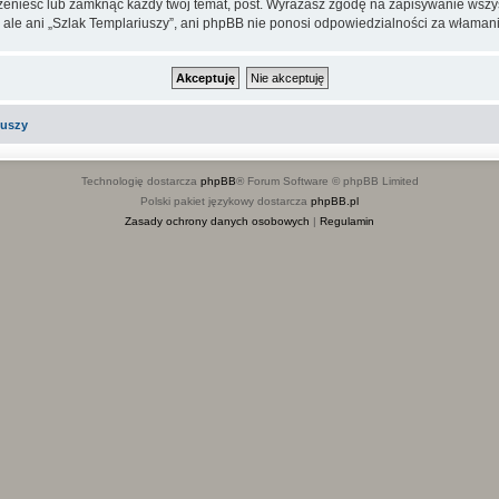
rzenieść lub zamknąć każdy twój temat, post. Wyrażasz zgodę na zapisywanie wszys
 ale ani „Szlak Templariuszy”, ani phpBB nie ponosi odpowiedzialności za włamani
iuszy
Technologię dostarcza
phpBB
® Forum Software © phpBB Limited
Polski pakiet językowy dostarcza
phpBB.pl
Zasady ochrony danych osobowych
|
Regulamin