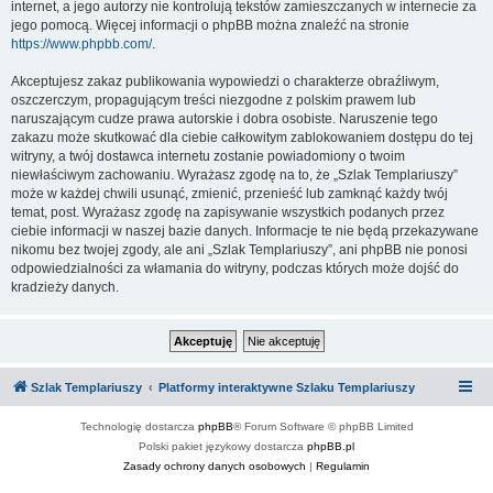
internet, a jego autorzy nie kontrolują tekstów zamieszczanych w internecie za
jego pomocą. Więcej informacji o phpBB można znaleźć na stronie
https://www.phpbb.com/
.
Akceptujesz zakaz publikowania wypowiedzi o charakterze obraźliwym,
oszczerczym, propagującym treści niezgodne z polskim prawem lub
naruszającym cudze prawa autorskie i dobra osobiste. Naruszenie tego
zakazu może skutkować dla ciebie całkowitym zablokowaniem dostępu do tej
witryny, a twój dostawca internetu zostanie powiadomiony o twoim
niewłaściwym zachowaniu. Wyrażasz zgodę na to, że „Szlak Templariuszy”
może w każdej chwili usunąć, zmienić, przenieść lub zamknąć każdy twój
temat, post. Wyrażasz zgodę na zapisywanie wszystkich podanych przez
ciebie informacji w naszej bazie danych. Informacje te nie będą przekazywane
nikomu bez twojej zgody, ale ani „Szlak Templariuszy”, ani phpBB nie ponosi
odpowiedzialności za włamania do witryny, podczas których może dojść do
kradzieży danych.
Szlak Templariuszy
Platformy interaktywne Szlaku Templariuszy
Technologię dostarcza
phpBB
® Forum Software © phpBB Limited
Polski pakiet językowy dostarcza
phpBB.pl
Zasady ochrony danych osobowych
|
Regulamin