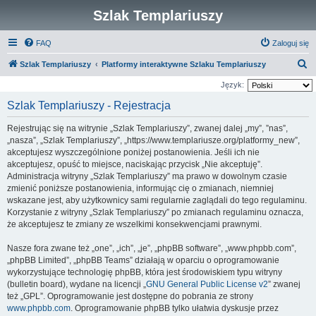
Szlak Templariuszy
FAQ
Zaloguj się
S
Szlak Templariuszy
Platformy interaktywne Szlaku Templariuszy
z
Język:
u
Szlak Templariuszy - Rejestracja
k
Rejestrując się na witrynie „Szlak Templariuszy”, zwanej dalej „my”, ”nas”,
a
„nasza”, „Szlak Templariuszy”, „https://www.templariusze.org/platformy_new”,
j
akceptujesz wyszczególnione poniżej postanowienia. Jeśli ich nie
akceptujesz, opuść to miejsce, naciskając przycisk „Nie akceptuję”.
Administracja witryny „Szlak Templariuszy” ma prawo w dowolnym czasie
zmienić poniższe postanowienia, informując cię o zmianach, niemniej
wskazane jest, aby użytkownicy sami regularnie zaglądali do tego regulaminu.
Korzystanie z witryny „Szlak Templariuszy” po zmianach regulaminu oznacza,
że akceptujesz te zmiany ze wszelkimi konsekwencjami prawnymi.
Nasze fora zwane też „one”, „ich”, „je”, „phpBB software”, „www.phpbb.com”,
„phpBB Limited”, „phpBB Teams” działają w oparciu o oprogramowanie
wykorzystujące technologię phpBB, która jest środowiskiem typu witryny
(bulletin board), wydane na licencji „
GNU General Public License v2
” zwanej
też „GPL”. Oprogramowanie jest dostępne do pobrania ze strony
www.phpbb.com
. Oprogramowanie phpBB tylko ułatwia dyskusje przez