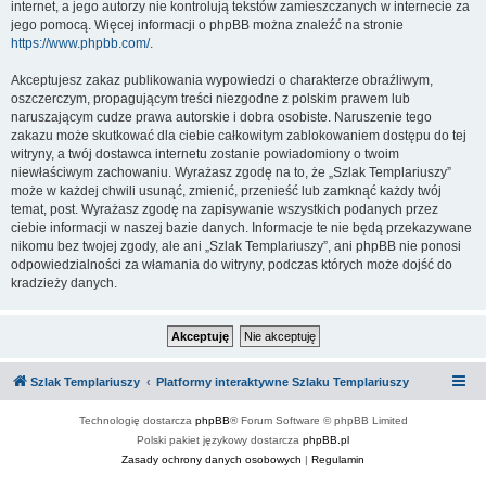
internet, a jego autorzy nie kontrolują tekstów zamieszczanych w internecie za
jego pomocą. Więcej informacji o phpBB można znaleźć na stronie
https://www.phpbb.com/
.
Akceptujesz zakaz publikowania wypowiedzi o charakterze obraźliwym,
oszczerczym, propagującym treści niezgodne z polskim prawem lub
naruszającym cudze prawa autorskie i dobra osobiste. Naruszenie tego
zakazu może skutkować dla ciebie całkowitym zablokowaniem dostępu do tej
witryny, a twój dostawca internetu zostanie powiadomiony o twoim
niewłaściwym zachowaniu. Wyrażasz zgodę na to, że „Szlak Templariuszy”
może w każdej chwili usunąć, zmienić, przenieść lub zamknąć każdy twój
temat, post. Wyrażasz zgodę na zapisywanie wszystkich podanych przez
ciebie informacji w naszej bazie danych. Informacje te nie będą przekazywane
nikomu bez twojej zgody, ale ani „Szlak Templariuszy”, ani phpBB nie ponosi
odpowiedzialności za włamania do witryny, podczas których może dojść do
kradzieży danych.
Szlak Templariuszy
Platformy interaktywne Szlaku Templariuszy
Technologię dostarcza
phpBB
® Forum Software © phpBB Limited
Polski pakiet językowy dostarcza
phpBB.pl
Zasady ochrony danych osobowych
|
Regulamin