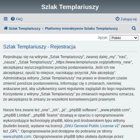
Szlak Templariuszy
FAQ
Zaloguj się
S
Szlak Templariuszy
Platformy interaktywne Szlaku Templariuszy
z
Język:
u
Szlak Templariuszy - Rejestracja
k
Rejestrując się na witrynie „Szlak Templariuszy”, zwanej dalej „my”, ”nas”,
a
„nasza”, „Szlak Templariuszy”, „https://www.templariusze.org/platformy_new”,
j
akceptujesz wyszczególnione poniżej postanowienia. Jeśli ich nie
akceptujesz, opuść to miejsce, naciskając przycisk „Nie akceptuję”.
Administracja witryny „Szlak Templariuszy” ma prawo w dowolnym czasie
zmienić poniższe postanowienia, informując cię o zmianach, niemniej
wskazane jest, aby użytkownicy sami regularnie zaglądali do tego regulaminu.
Korzystanie z witryny „Szlak Templariuszy” po zmianach regulaminu oznacza,
że akceptujesz te zmiany ze wszelkimi konsekwencjami prawnymi.
Nasze fora zwane też „one”, „ich”, „je”, „phpBB software”, „www.phpbb.com”,
„phpBB Limited”, „phpBB Teams” działają w oparciu o oprogramowanie
wykorzystujące technologię phpBB, która jest środowiskiem typu witryny
(bulletin board), wydane na licencji „
GNU General Public License v2
” zwanej
też „GPL”. Oprogramowanie jest dostępne do pobrania ze strony
www.phpbb.com
. Oprogramowanie phpBB tylko ułatwia dyskusje przez