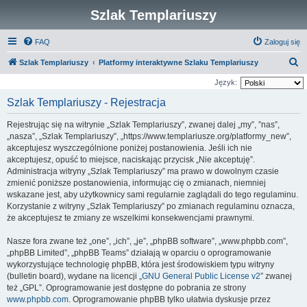
Szlak Templariuszy
FAQ
Zaloguj się
S
Szlak Templariuszy
Platformy interaktywne Szlaku Templariuszy
z
Język:
u
Szlak Templariuszy - Rejestracja
k
Rejestrując się na witrynie „Szlak Templariuszy”, zwanej dalej „my”, ”nas”,
a
„nasza”, „Szlak Templariuszy”, „https://www.templariusze.org/platformy_new”,
j
akceptujesz wyszczególnione poniżej postanowienia. Jeśli ich nie
akceptujesz, opuść to miejsce, naciskając przycisk „Nie akceptuję”.
Administracja witryny „Szlak Templariuszy” ma prawo w dowolnym czasie
zmienić poniższe postanowienia, informując cię o zmianach, niemniej
wskazane jest, aby użytkownicy sami regularnie zaglądali do tego regulaminu.
Korzystanie z witryny „Szlak Templariuszy” po zmianach regulaminu oznacza,
że akceptujesz te zmiany ze wszelkimi konsekwencjami prawnymi.
Nasze fora zwane też „one”, „ich”, „je”, „phpBB software”, „www.phpbb.com”,
„phpBB Limited”, „phpBB Teams” działają w oparciu o oprogramowanie
wykorzystujące technologię phpBB, która jest środowiskiem typu witryny
(bulletin board), wydane na licencji „
GNU General Public License v2
” zwanej
też „GPL”. Oprogramowanie jest dostępne do pobrania ze strony
www.phpbb.com
. Oprogramowanie phpBB tylko ułatwia dyskusje przez