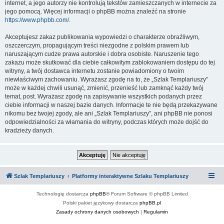
internet, a jego autorzy nie kontrolują tekstów zamieszczanych w internecie za
jego pomocą. Więcej informacji o phpBB można znaleźć na stronie
https://www.phpbb.com/
.
Akceptujesz zakaz publikowania wypowiedzi o charakterze obraźliwym,
oszczerczym, propagującym treści niezgodne z polskim prawem lub
naruszającym cudze prawa autorskie i dobra osobiste. Naruszenie tego
zakazu może skutkować dla ciebie całkowitym zablokowaniem dostępu do tej
witryny, a twój dostawca internetu zostanie powiadomiony o twoim
niewłaściwym zachowaniu. Wyrażasz zgodę na to, że „Szlak Templariuszy”
może w każdej chwili usunąć, zmienić, przenieść lub zamknąć każdy twój
temat, post. Wyrażasz zgodę na zapisywanie wszystkich podanych przez
ciebie informacji w naszej bazie danych. Informacje te nie będą przekazywane
nikomu bez twojej zgody, ale ani „Szlak Templariuszy”, ani phpBB nie ponosi
odpowiedzialności za włamania do witryny, podczas których może dojść do
kradzieży danych.
Szlak Templariuszy
Platformy interaktywne Szlaku Templariuszy
Technologię dostarcza
phpBB
® Forum Software © phpBB Limited
Polski pakiet językowy dostarcza
phpBB.pl
Zasady ochrony danych osobowych
|
Regulamin