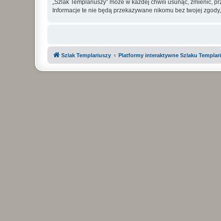
„Szlak Templariuszy” może w każdej chwili usunąć, zmienić, p
Informacje te nie będą przekazywane nikomu bez twojej zgody,
Szlak Templariuszy
Platformy interaktywne Szlaku Templar