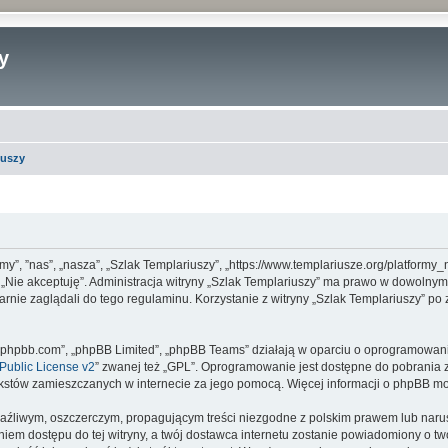
y
iuszy
 „my”, ”nas”, „nasza”, „Szlak Templariuszy”, „https://www.templariusze.org/platfor
sk „Nie akceptuję”. Administracja witryny „Szlak Templariuszy” ma prawo w dowolny
arnie zaglądali do tego regulaminu. Korzystanie z witryny „Szlak Templariuszy” p
www.phpbb.com”, „phpBB Limited”, „phpBB Teams” działają w oparciu o oprogramowan
ublic License v2
” zwanej też „GPL”. Oprogramowanie jest dostępne do pobrania 
ą tekstów zamieszczanych w internecie za jego pomocą. Więcej informacji o phpBB m
aźliwym, oszczerczym, propagującym treści niezgodne z polskim prawem lub narus
iem dostępu do tej witryny, a twój dostawca internetu zostanie powiadomiony o 