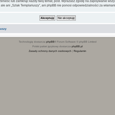
rzenieść lub zamknąć każdy twój temat, post. Wyrażasz zgodę na zapisywanie wszys
 ale ani „Szlak Templariuszy”, ani phpBB nie ponosi odpowiedzialności za włamani
iuszy
Technologię dostarcza
phpBB
® Forum Software © phpBB Limited
Polski pakiet językowy dostarcza
phpBB.pl
Zasady ochrony danych osobowych
|
Regulamin