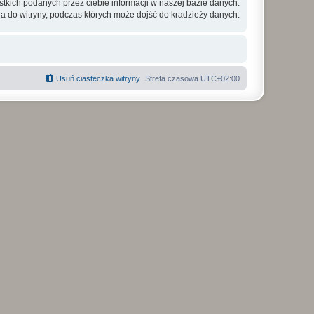
tkich podanych przez ciebie informacji w naszej bazie danych.
a do witryny, podczas których może dojść do kradzieży danych.
Usuń ciasteczka witryny
Strefa czasowa
UTC+02:00