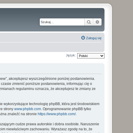
Szukaj
Wyszukiwanie z
Zaloguj się
Język:
my_new”, akceptujesz wyszczególnione poniżej postanowienia.
m czasie zmienić poniższe postanowienia, informując cię o
o zmianach regulaminu oznacza, że akceptujesz te zmiany ze
ie wykorzystujące technologię phpBB, która jest środowiskiem
ze strony
www.phpbb.com
. Oprogramowanie phpBB tylko
ożna znaleźć na stronie
https://www.phpbb.com/
.
zającym cudze prawa autorskie i dobra osobiste. Naruszenie
twoim niewłaściwym zachowaniu. Wyrażasz zgodę na to, że