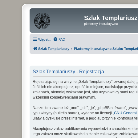
Szlak Templariusz
platformy interaktywne
Więcej…
FAQ
Szlak Templariuszy
Platformy interaktywne Szlaku Templar
Szlak Templariuszy - Rejestracja
Rejestrując się na witrynie „Szlak Templariuszy”, zwanej dalej
Jeśli ich nie akceptujesz, opuść to miejsce, naciskając przyci
zmianach, niemniej wskazane jest, aby użytkownicy sami regul
wszelkimi konsekwencjami prawnymi.
Nasze fora zwane też „one”, „ich”, „je”, „phpBB software”, „
typu witryny (bulletin board), wydane na licencji „
GNU General P
ułatwia dyskusje przez internet, a jego autorzy nie kontroluj
Akceptujesz zakaz publikowania wypowiedzi o charakterze obr
tego zakazu może skutkować dla ciebie całkowitym zablokowan