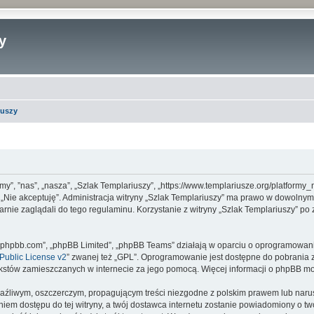
y
iuszy
 „my”, ”nas”, „nasza”, „Szlak Templariuszy”, „https://www.templariusze.org/platfor
sk „Nie akceptuję”. Administracja witryny „Szlak Templariuszy” ma prawo w dowolny
arnie zaglądali do tego regulaminu. Korzystanie z witryny „Szlak Templariuszy” p
www.phpbb.com”, „phpBB Limited”, „phpBB Teams” działają w oparciu o oprogramowan
ublic License v2
” zwanej też „GPL”. Oprogramowanie jest dostępne do pobrania 
ą tekstów zamieszczanych w internecie za jego pomocą. Więcej informacji o phpBB m
aźliwym, oszczerczym, propagującym treści niezgodne z polskim prawem lub narus
iem dostępu do tej witryny, a twój dostawca internetu zostanie powiadomiony o 