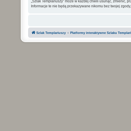
„Szlak Templariuszy” może w każdej chwili usunąć, zmienić, p
Informacje te nie będą przekazywane nikomu bez twojej zgody,
Szlak Templariuszy
Platformy interaktywne Szlaku Templar