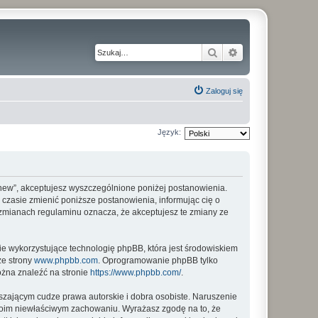
Szukaj
Wyszukiwanie z
Zaloguj się
Język:
my_new”, akceptujesz wyszczególnione poniżej postanowienia.
m czasie zmienić poniższe postanowienia, informując cię o
o zmianach regulaminu oznacza, że akceptujesz te zmiany ze
ie wykorzystujące technologię phpBB, która jest środowiskiem
ze strony
www.phpbb.com
. Oprogramowanie phpBB tylko
ożna znaleźć na stronie
https://www.phpbb.com/
.
zającym cudze prawa autorskie i dobra osobiste. Naruszenie
twoim niewłaściwym zachowaniu. Wyrażasz zgodę na to, że