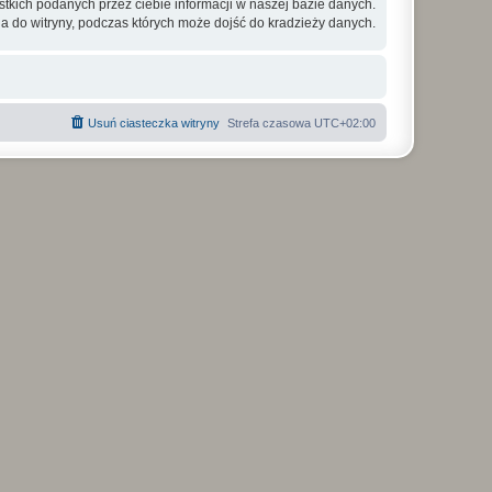
tkich podanych przez ciebie informacji w naszej bazie danych.
a do witryny, podczas których może dojść do kradzieży danych.
Usuń ciasteczka witryny
Strefa czasowa
UTC+02:00