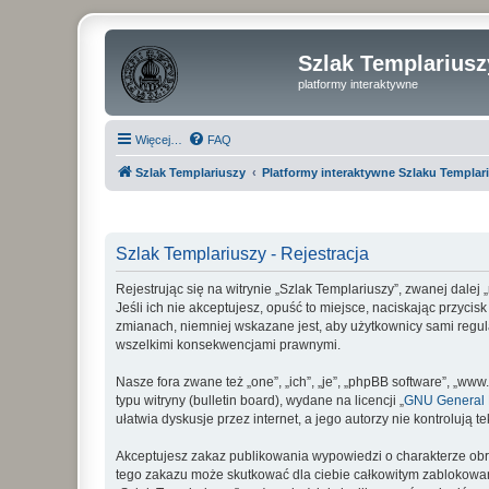
Szlak Templariusz
platformy interaktywne
Więcej…
FAQ
Szlak Templariuszy
Platformy interaktywne Szlaku Templar
Szlak Templariuszy - Rejestracja
Rejestrując się na witrynie „Szlak Templariuszy”, zwanej dalej
Jeśli ich nie akceptujesz, opuść to miejsce, naciskając przyci
zmianach, niemniej wskazane jest, aby użytkownicy sami regul
wszelkimi konsekwencjami prawnymi.
Nasze fora zwane też „one”, „ich”, „je”, „phpBB software”, „
typu witryny (bulletin board), wydane na licencji „
GNU General P
ułatwia dyskusje przez internet, a jego autorzy nie kontroluj
Akceptujesz zakaz publikowania wypowiedzi o charakterze obr
tego zakazu może skutkować dla ciebie całkowitym zablokowan