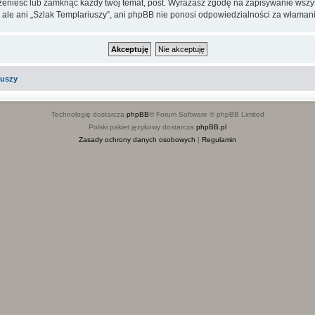
rzenieść lub zamknąć każdy twój temat, post. Wyrażasz zgodę na zapisywanie wszys
 ale ani „Szlak Templariuszy”, ani phpBB nie ponosi odpowiedzialności za włamani
iuszy
Technologię dostarcza
phpBB
® Forum Software © phpBB Limited
Polski pakiet językowy dostarcza
phpBB.pl
Zasady ochrony danych osobowych
|
Regulamin