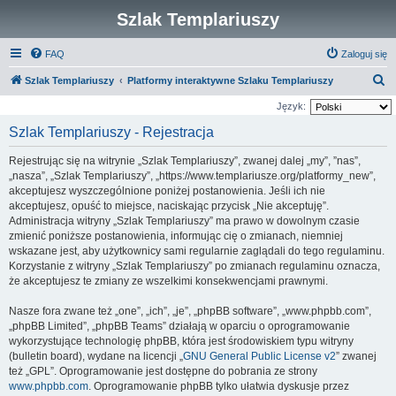
Szlak Templariuszy
FAQ
Zaloguj się
S
Szlak Templariuszy
Platformy interaktywne Szlaku Templariuszy
z
Język:
u
Szlak Templariuszy - Rejestracja
k
Rejestrując się na witrynie „Szlak Templariuszy”, zwanej dalej „my”, ”nas”,
a
„nasza”, „Szlak Templariuszy”, „https://www.templariusze.org/platformy_new”,
j
akceptujesz wyszczególnione poniżej postanowienia. Jeśli ich nie
akceptujesz, opuść to miejsce, naciskając przycisk „Nie akceptuję”.
Administracja witryny „Szlak Templariuszy” ma prawo w dowolnym czasie
zmienić poniższe postanowienia, informując cię o zmianach, niemniej
wskazane jest, aby użytkownicy sami regularnie zaglądali do tego regulaminu.
Korzystanie z witryny „Szlak Templariuszy” po zmianach regulaminu oznacza,
że akceptujesz te zmiany ze wszelkimi konsekwencjami prawnymi.
Nasze fora zwane też „one”, „ich”, „je”, „phpBB software”, „www.phpbb.com”,
„phpBB Limited”, „phpBB Teams” działają w oparciu o oprogramowanie
wykorzystujące technologię phpBB, która jest środowiskiem typu witryny
(bulletin board), wydane na licencji „
GNU General Public License v2
” zwanej
też „GPL”. Oprogramowanie jest dostępne do pobrania ze strony
www.phpbb.com
. Oprogramowanie phpBB tylko ułatwia dyskusje przez