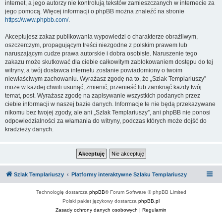
internet, a jego autorzy nie kontrolują tekstów zamieszczanych w internecie za
jego pomocą. Więcej informacji o phpBB można znaleźć na stronie
https://www.phpbb.com/
.
Akceptujesz zakaz publikowania wypowiedzi o charakterze obraźliwym,
oszczerczym, propagującym treści niezgodne z polskim prawem lub
naruszającym cudze prawa autorskie i dobra osobiste. Naruszenie tego
zakazu może skutkować dla ciebie całkowitym zablokowaniem dostępu do tej
witryny, a twój dostawca internetu zostanie powiadomiony o twoim
niewłaściwym zachowaniu. Wyrażasz zgodę na to, że „Szlak Templariuszy”
może w każdej chwili usunąć, zmienić, przenieść lub zamknąć każdy twój
temat, post. Wyrażasz zgodę na zapisywanie wszystkich podanych przez
ciebie informacji w naszej bazie danych. Informacje te nie będą przekazywane
nikomu bez twojej zgody, ale ani „Szlak Templariuszy”, ani phpBB nie ponosi
odpowiedzialności za włamania do witryny, podczas których może dojść do
kradzieży danych.
Szlak Templariuszy
Platformy interaktywne Szlaku Templariuszy
Technologię dostarcza
phpBB
® Forum Software © phpBB Limited
Polski pakiet językowy dostarcza
phpBB.pl
Zasady ochrony danych osobowych
|
Regulamin