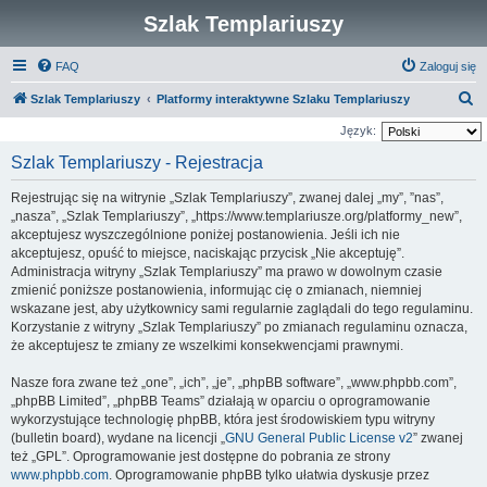
Szlak Templariuszy
FAQ
Zaloguj się
S
Szlak Templariuszy
Platformy interaktywne Szlaku Templariuszy
z
Język:
u
Szlak Templariuszy - Rejestracja
k
Rejestrując się na witrynie „Szlak Templariuszy”, zwanej dalej „my”, ”nas”,
a
„nasza”, „Szlak Templariuszy”, „https://www.templariusze.org/platformy_new”,
j
akceptujesz wyszczególnione poniżej postanowienia. Jeśli ich nie
akceptujesz, opuść to miejsce, naciskając przycisk „Nie akceptuję”.
Administracja witryny „Szlak Templariuszy” ma prawo w dowolnym czasie
zmienić poniższe postanowienia, informując cię o zmianach, niemniej
wskazane jest, aby użytkownicy sami regularnie zaglądali do tego regulaminu.
Korzystanie z witryny „Szlak Templariuszy” po zmianach regulaminu oznacza,
że akceptujesz te zmiany ze wszelkimi konsekwencjami prawnymi.
Nasze fora zwane też „one”, „ich”, „je”, „phpBB software”, „www.phpbb.com”,
„phpBB Limited”, „phpBB Teams” działają w oparciu o oprogramowanie
wykorzystujące technologię phpBB, która jest środowiskiem typu witryny
(bulletin board), wydane na licencji „
GNU General Public License v2
” zwanej
też „GPL”. Oprogramowanie jest dostępne do pobrania ze strony
www.phpbb.com
. Oprogramowanie phpBB tylko ułatwia dyskusje przez