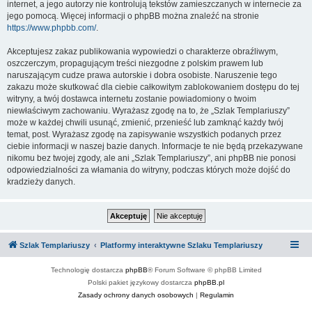
internet, a jego autorzy nie kontrolują tekstów zamieszczanych w internecie za
jego pomocą. Więcej informacji o phpBB można znaleźć na stronie
https://www.phpbb.com/
.
Akceptujesz zakaz publikowania wypowiedzi o charakterze obraźliwym,
oszczerczym, propagującym treści niezgodne z polskim prawem lub
naruszającym cudze prawa autorskie i dobra osobiste. Naruszenie tego
zakazu może skutkować dla ciebie całkowitym zablokowaniem dostępu do tej
witryny, a twój dostawca internetu zostanie powiadomiony o twoim
niewłaściwym zachowaniu. Wyrażasz zgodę na to, że „Szlak Templariuszy”
może w każdej chwili usunąć, zmienić, przenieść lub zamknąć każdy twój
temat, post. Wyrażasz zgodę na zapisywanie wszystkich podanych przez
ciebie informacji w naszej bazie danych. Informacje te nie będą przekazywane
nikomu bez twojej zgody, ale ani „Szlak Templariuszy”, ani phpBB nie ponosi
odpowiedzialności za włamania do witryny, podczas których może dojść do
kradzieży danych.
Szlak Templariuszy
Platformy interaktywne Szlaku Templariuszy
Technologię dostarcza
phpBB
® Forum Software © phpBB Limited
Polski pakiet językowy dostarcza
phpBB.pl
Zasady ochrony danych osobowych
|
Regulamin