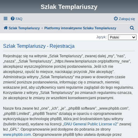
Szlak Templariuszy
FAQ
Zaloguj się
S
Szlak Templariuszy
Platformy interaktywne Szlaku Templariuszy
z
Język:
u
Szlak Templariuszy - Rejestracja
k
Rejestrując się na witrynie „Szlak Templariuszy”, zwanej dalej „my”, ”nas”,
a
„nasza”, „Szlak Templariuszy”, „https://www.templariusze.org/platformy_new”,
j
akceptujesz wyszczególnione poniżej postanowienia. Jeśli ich nie
akceptujesz, opuść to miejsce, naciskając przycisk „Nie akceptuję”.
Administracja witryny „Szlak Templariuszy” ma prawo w dowolnym czasie
zmienić poniższe postanowienia, informując cię o zmianach, niemniej
wskazane jest, aby użytkownicy sami regularnie zaglądali do tego regulaminu.
Korzystanie z witryny „Szlak Templariuszy” po zmianach regulaminu oznacza,
że akceptujesz te zmiany ze wszelkimi konsekwencjami prawnymi.
Nasze fora zwane też „one”, „ich”, „je”, „phpBB software”, „www.phpbb.com”,
„phpBB Limited”, „phpBB Teams” działają w oparciu o oprogramowanie
wykorzystujące technologię phpBB, która jest środowiskiem typu witryny
(bulletin board), wydane na licencji „
GNU General Public License v2
” zwanej
też „GPL”. Oprogramowanie jest dostępne do pobrania ze strony
www.phpbb.com
. Oprogramowanie phpBB tylko ułatwia dyskusje przez