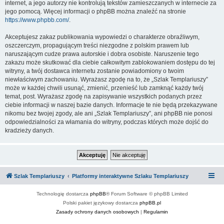
internet, a jego autorzy nie kontrolują tekstów zamieszczanych w internecie za
jego pomocą. Więcej informacji o phpBB można znaleźć na stronie
https://www.phpbb.com/
.
Akceptujesz zakaz publikowania wypowiedzi o charakterze obraźliwym,
oszczerczym, propagującym treści niezgodne z polskim prawem lub
naruszającym cudze prawa autorskie i dobra osobiste. Naruszenie tego
zakazu może skutkować dla ciebie całkowitym zablokowaniem dostępu do tej
witryny, a twój dostawca internetu zostanie powiadomiony o twoim
niewłaściwym zachowaniu. Wyrażasz zgodę na to, że „Szlak Templariuszy”
może w każdej chwili usunąć, zmienić, przenieść lub zamknąć każdy twój
temat, post. Wyrażasz zgodę na zapisywanie wszystkich podanych przez
ciebie informacji w naszej bazie danych. Informacje te nie będą przekazywane
nikomu bez twojej zgody, ale ani „Szlak Templariuszy”, ani phpBB nie ponosi
odpowiedzialności za włamania do witryny, podczas których może dojść do
kradzieży danych.
Szlak Templariuszy
Platformy interaktywne Szlaku Templariuszy
Technologię dostarcza
phpBB
® Forum Software © phpBB Limited
Polski pakiet językowy dostarcza
phpBB.pl
Zasady ochrony danych osobowych
|
Regulamin