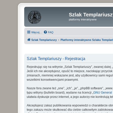
Szlak Templariusz
platformy interaktywne
Więcej…
FAQ
Szlak Templariuszy
Platformy interaktywne Szlaku Templar
Szlak Templariuszy - Rejestracja
Rejestrując się na witrynie „Szlak Templariuszy”, zwanej dalej
Jeśli ich nie akceptujesz, opuść to miejsce, naciskając przyci
zmianach, niemniej wskazane jest, aby użytkownicy sami regul
wszelkimi konsekwencjami prawnymi.
Nasze fora zwane też „one”, „ich”, „je”, „phpBB software”, „
typu witryny (bulletin board), wydane na licencji „
GNU General P
ułatwia dyskusje przez internet, a jego autorzy nie kontroluj
Akceptujesz zakaz publikowania wypowiedzi o charakterze obr
tego zakazu może skutkować dla ciebie całkowitym zablokowan