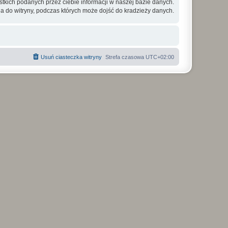
tkich podanych przez ciebie informacji w naszej bazie danych.
a do witryny, podczas których może dojść do kradzieży danych.
Usuń ciasteczka witryny
Strefa czasowa
UTC+02:00