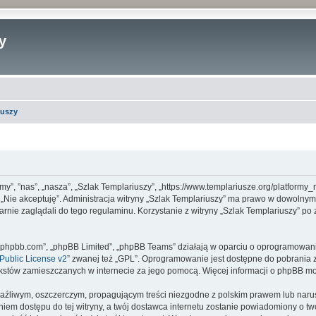
y
iuszy
 „my”, ”nas”, „nasza”, „Szlak Templariuszy”, „https://www.templariusze.org/platfor
sk „Nie akceptuję”. Administracja witryny „Szlak Templariuszy” ma prawo w dowolny
arnie zaglądali do tego regulaminu. Korzystanie z witryny „Szlak Templariuszy” p
www.phpbb.com”, „phpBB Limited”, „phpBB Teams” działają w oparciu o oprogramowan
ublic License v2
” zwanej też „GPL”. Oprogramowanie jest dostępne do pobrania 
ą tekstów zamieszczanych w internecie za jego pomocą. Więcej informacji o phpBB m
aźliwym, oszczerczym, propagującym treści niezgodne z polskim prawem lub narus
iem dostępu do tej witryny, a twój dostawca internetu zostanie powiadomiony o 