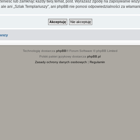
rzenieść lub zamknąć każdy twój temat, post. Wyrażasz zgodę na zapisywanie wszys
 ale ani „Szlak Templariuszy”, ani phpBB nie ponosi odpowiedzialności za włamani
iuszy
Technologię dostarcza
phpBB
® Forum Software © phpBB Limited
Polski pakiet językowy dostarcza
phpBB.pl
Zasady ochrony danych osobowych
|
Regulamin