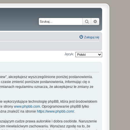
Szukaj
Wyszukiwanie z
Zaloguj się
Język:
my_new”, akceptujesz wyszczególnione poniżej postanowienia.
m czasie zmienić poniższe postanowienia, informując cię o
o zmianach regulaminu oznacza, że akceptujesz te zmiany ze
ie wykorzystujące technologię phpBB, która jest środowiskiem
ze strony
www.phpbb.com
. Oprogramowanie phpBB tylko
ożna znaleźć na stronie
https://www.phpbb.com/
.
zającym cudze prawa autorskie i dobra osobiste. Naruszenie
twoim niewłaściwym zachowaniu. Wyrażasz zgodę na to, że