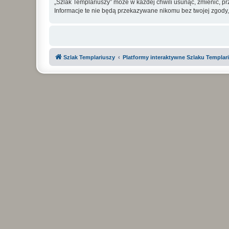
„Szlak Templariuszy” może w każdej chwili usunąć, zmienić, p
Informacje te nie będą przekazywane nikomu bez twojej zgody,
Szlak Templariuszy
Platformy interaktywne Szlaku Templar