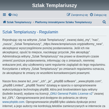
Szlak Templariuszy
FAQ
Zarejestruj się
Zaloguj się
S
Szlak Templariuszy
Platformy interaktywne Szlaku Templariuszy
z
Szlak Templariuszy - Regulamin
u
k
Rejestrując się na witrynie „Szlak Templariuszy”, zwanej dalej „my”, ”nas”,
„nasza”, „Szlak Templariuszy”, „https://www.templariusze.org/platformy_new”,
a
akceptujesz wyszczególnione poniżej postanowienia. Jeśli ich nie
j
akceptujesz, opuść to miejsce, naciskając przycisk „Nie akceptuję”.
Administracja witryny „Szlak Templariuszy” ma prawo w dowolnym czasie
zmienić poniższe postanowienia, informując cię o zmianach, niemniej
wskazane jest, aby użytkownicy sami regularnie zaglądali do tego regulaminu.
Korzystanie z witryny „Szlak Templariuszy” po zmianach regulaminu oznacza,
że akceptujesz te zmiany ze wszelkimi konsekwencjami prawnymi.
Nasze fora zwane też „one”, „ich”, „je”, „phpBB software”, „www.phpbb.com”,
„phpBB Limited”, „phpBB Teams” działają w oparciu o oprogramowanie
wykorzystujące technologię phpBB, która jest środowiskiem typu witryny
(bulletin board), wydane na licencji „
GNU General Public License v2
” zwanej
też „GPL”. Oprogramowanie jest dostępne do pobrania ze strony
www.phpbb.com
. Oprogramowanie phpBB tylko ułatwia dyskusje przez
internet, a jego autorzy nie kontrolują tekstów zamieszczanych w internecie za