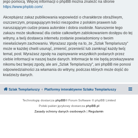
jego pomocą. Więcej informacji o phpBB można znaleźć na stronie
https://www.phpbb.com/
.
Akceptujesz zakaz publikowania wypowiedzi o charakterze obraźliwym,
oszczerczym, propagującym treści niezgodne z polskim prawem lub
naruszającym cudze prawa autorskie i dobra osobiste. Naruszenie tego
zakazu może skutkować dla ciebie całkowitym zablokowaniem dostępu do tej
witryny, a twój dostawca internetu zostanie powiadomiony o twoim
niewłaściwym zachowaniu. Wyrażasz zgodę na to, że „Szlak Templariuszy”
może w każdej chwili usunąć, zmienić, przenieść lub zamknąć każdy twój
temat, post. Wyrażasz zgodę na zapisywanie wszystkich podanych przez
ciebie informacji w naszej bazie danych. Informacje te nie będą przekazywane
nikomu bez twojej zgody, ale ani „Szlak Templariuszy”, ani phpBB nie ponosi
odpowiedzialności za włamania do witryny, podczas których może dojść do
kradzieży danych.
Szlak Templariuszy
Platformy interaktywne Szlaku Templariuszy
Technologię dostarcza
phpBB
® Forum Software © phpBB Limited
Polski pakiet językowy dostarcza
phpBB.pl
Zasady ochrony danych osobowych
|
Regulamin