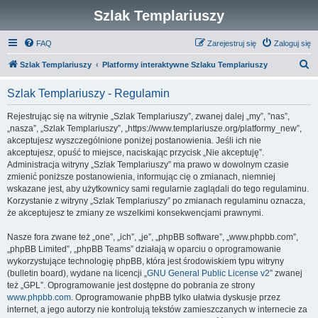
Szlak Templariuszy
FAQ
Zarejestruj się
Zaloguj się
S
Szlak Templariuszy
Platformy interaktywne Szlaku Templariuszy
z
Szlak Templariuszy - Regulamin
u
k
Rejestrując się na witrynie „Szlak Templariuszy”, zwanej dalej „my”, ”nas”,
„nasza”, „Szlak Templariuszy”, „https://www.templariusze.org/platformy_new”,
a
akceptujesz wyszczególnione poniżej postanowienia. Jeśli ich nie
j
akceptujesz, opuść to miejsce, naciskając przycisk „Nie akceptuję”.
Administracja witryny „Szlak Templariuszy” ma prawo w dowolnym czasie
zmienić poniższe postanowienia, informując cię o zmianach, niemniej
wskazane jest, aby użytkownicy sami regularnie zaglądali do tego regulaminu.
Korzystanie z witryny „Szlak Templariuszy” po zmianach regulaminu oznacza,
że akceptujesz te zmiany ze wszelkimi konsekwencjami prawnymi.
Nasze fora zwane też „one”, „ich”, „je”, „phpBB software”, „www.phpbb.com”,
„phpBB Limited”, „phpBB Teams” działają w oparciu o oprogramowanie
wykorzystujące technologię phpBB, która jest środowiskiem typu witryny
(bulletin board), wydane na licencji „
GNU General Public License v2
” zwanej
też „GPL”. Oprogramowanie jest dostępne do pobrania ze strony
www.phpbb.com
. Oprogramowanie phpBB tylko ułatwia dyskusje przez
internet, a jego autorzy nie kontrolują tekstów zamieszczanych w internecie za