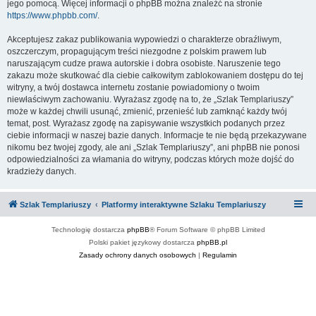
jego pomocą. Więcej informacji o phpBB można znaleźć na stronie
https://www.phpbb.com/
.
Akceptujesz zakaz publikowania wypowiedzi o charakterze obraźliwym,
oszczerczym, propagującym treści niezgodne z polskim prawem lub
naruszającym cudze prawa autorskie i dobra osobiste. Naruszenie tego
zakazu może skutkować dla ciebie całkowitym zablokowaniem dostępu do tej
witryny, a twój dostawca internetu zostanie powiadomiony o twoim
niewłaściwym zachowaniu. Wyrażasz zgodę na to, że „Szlak Templariuszy”
może w każdej chwili usunąć, zmienić, przenieść lub zamknąć każdy twój
temat, post. Wyrażasz zgodę na zapisywanie wszystkich podanych przez
ciebie informacji w naszej bazie danych. Informacje te nie będą przekazywane
nikomu bez twojej zgody, ale ani „Szlak Templariuszy”, ani phpBB nie ponosi
odpowiedzialności za włamania do witryny, podczas których może dojść do
kradzieży danych.
Szlak Templariuszy
Platformy interaktywne Szlaku Templariuszy
Technologię dostarcza
phpBB
® Forum Software © phpBB Limited
Polski pakiet językowy dostarcza
phpBB.pl
Zasady ochrony danych osobowych
|
Regulamin