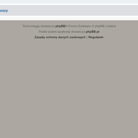
iuszy
Technologię dostarcza
phpBB
® Forum Software © phpBB Limited
Polski pakiet językowy dostarcza
phpBB.pl
Zasady ochrony danych osobowych
|
Regulamin