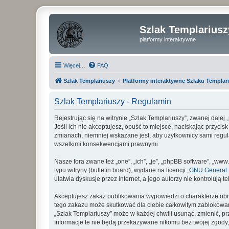
Szlak Templariusz
platformy interaktywne
Więcej…
FAQ
Szlak Templariuszy
Platformy interaktywne Szlaku Templar
Szlak Templariuszy - Regulamin
Rejestrując się na witrynie „Szlak Templariuszy”, zwanej dalej
Jeśli ich nie akceptujesz, opuść to miejsce, naciskając przyci
zmianach, niemniej wskazane jest, aby użytkownicy sami regul
wszelkimi konsekwencjami prawnymi.
Nasze fora zwane też „one”, „ich”, „je”, „phpBB software”, „
typu witryny (bulletin board), wydane na licencji „
GNU General P
ułatwia dyskusje przez internet, a jego autorzy nie kontroluj
Akceptujesz zakaz publikowania wypowiedzi o charakterze obr
tego zakazu może skutkować dla ciebie całkowitym zablokowan
„Szlak Templariuszy” może w każdej chwili usunąć, zmienić, p
Informacje te nie będą przekazywane nikomu bez twojej zgody,