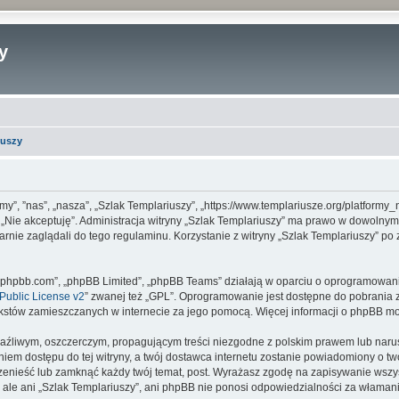
y
iuszy
 „my”, ”nas”, „nasza”, „Szlak Templariuszy”, „https://www.templariusze.org/platfor
sk „Nie akceptuję”. Administracja witryny „Szlak Templariuszy” ma prawo w dowolny
arnie zaglądali do tego regulaminu. Korzystanie z witryny „Szlak Templariuszy” p
www.phpbb.com”, „phpBB Limited”, „phpBB Teams” działają w oparciu o oprogramowan
ublic License v2
” zwanej też „GPL”. Oprogramowanie jest dostępne do pobrania 
ą tekstów zamieszczanych w internecie za jego pomocą. Więcej informacji o phpBB m
aźliwym, oszczerczym, propagującym treści niezgodne z polskim prawem lub narus
iem dostępu do tej witryny, a twój dostawca internetu zostanie powiadomiony o 
rzenieść lub zamknąć każdy twój temat, post. Wyrażasz zgodę na zapisywanie wszys
 ale ani „Szlak Templariuszy”, ani phpBB nie ponosi odpowiedzialności za włamani