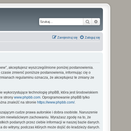
Szukaj
Wyszukiwanie z
Zarejestruj się
Zaloguj się
my_new”, akceptujesz wyszczególnione poniżej postanowienia.
m czasie zmienić poniższe postanowienia, informując cię o
o zmianach regulaminu oznacza, że akceptujesz te zmiany ze
ie wykorzystujące technologię phpBB, która jest środowiskiem
ze strony
www.phpbb.com
. Oprogramowanie phpBB tylko
ożna znaleźć na stronie
https://www.phpbb.com/
.
zającym cudze prawa autorskie i dobra osobiste. Naruszenie
twoim niewłaściwym zachowaniu. Wyrażasz zgodę na to, że
tkich podanych przez ciebie informacji w naszej bazie danych.
a do witryny, podczas których może dojść do kradzieży danych.