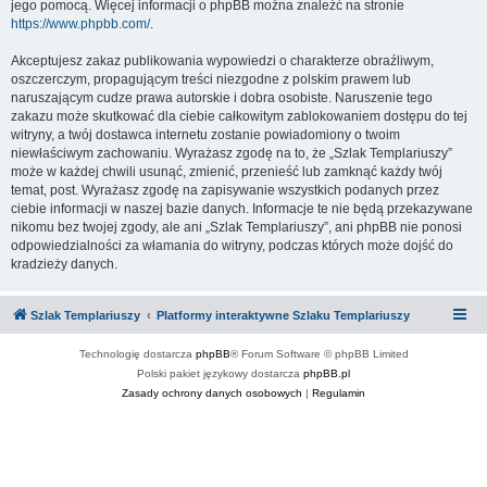
jego pomocą. Więcej informacji o phpBB można znaleźć na stronie
https://www.phpbb.com/
.
Akceptujesz zakaz publikowania wypowiedzi o charakterze obraźliwym,
oszczerczym, propagującym treści niezgodne z polskim prawem lub
naruszającym cudze prawa autorskie i dobra osobiste. Naruszenie tego
zakazu może skutkować dla ciebie całkowitym zablokowaniem dostępu do tej
witryny, a twój dostawca internetu zostanie powiadomiony o twoim
niewłaściwym zachowaniu. Wyrażasz zgodę na to, że „Szlak Templariuszy”
może w każdej chwili usunąć, zmienić, przenieść lub zamknąć każdy twój
temat, post. Wyrażasz zgodę na zapisywanie wszystkich podanych przez
ciebie informacji w naszej bazie danych. Informacje te nie będą przekazywane
nikomu bez twojej zgody, ale ani „Szlak Templariuszy”, ani phpBB nie ponosi
odpowiedzialności za włamania do witryny, podczas których może dojść do
kradzieży danych.
Szlak Templariuszy
Platformy interaktywne Szlaku Templariuszy
Technologię dostarcza
phpBB
® Forum Software © phpBB Limited
Polski pakiet językowy dostarcza
phpBB.pl
Zasady ochrony danych osobowych
|
Regulamin