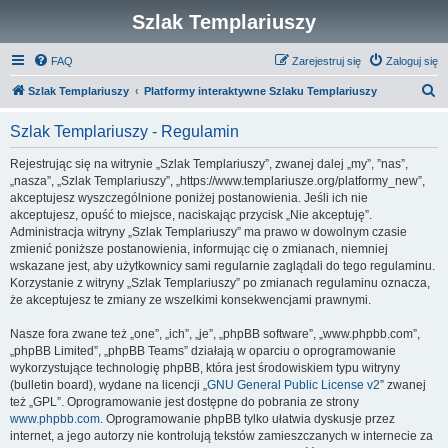
Szlak Templariuszy
FAQ
Zarejestruj się
Zaloguj się
S
Szlak Templariuszy
Platformy interaktywne Szlaku Templariuszy
z
Szlak Templariuszy - Regulamin
u
k
Rejestrując się na witrynie „Szlak Templariuszy”, zwanej dalej „my”, ”nas”,
„nasza”, „Szlak Templariuszy”, „https://www.templariusze.org/platformy_new”,
a
akceptujesz wyszczególnione poniżej postanowienia. Jeśli ich nie
j
akceptujesz, opuść to miejsce, naciskając przycisk „Nie akceptuję”.
Administracja witryny „Szlak Templariuszy” ma prawo w dowolnym czasie
zmienić poniższe postanowienia, informując cię o zmianach, niemniej
wskazane jest, aby użytkownicy sami regularnie zaglądali do tego regulaminu.
Korzystanie z witryny „Szlak Templariuszy” po zmianach regulaminu oznacza,
że akceptujesz te zmiany ze wszelkimi konsekwencjami prawnymi.
Nasze fora zwane też „one”, „ich”, „je”, „phpBB software”, „www.phpbb.com”,
„phpBB Limited”, „phpBB Teams” działają w oparciu o oprogramowanie
wykorzystujące technologię phpBB, która jest środowiskiem typu witryny
(bulletin board), wydane na licencji „
GNU General Public License v2
” zwanej
też „GPL”. Oprogramowanie jest dostępne do pobrania ze strony
www.phpbb.com
. Oprogramowanie phpBB tylko ułatwia dyskusje przez
internet, a jego autorzy nie kontrolują tekstów zamieszczanych w internecie za